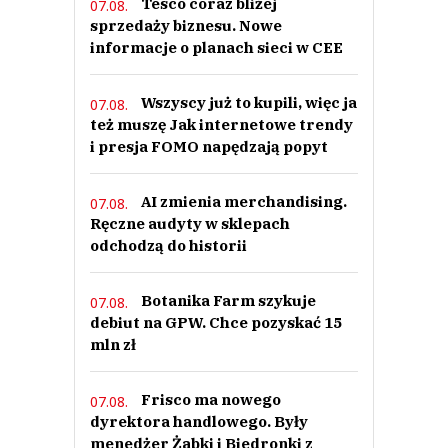
Tesco coraz bliżej
07.08.
sprzedaży biznesu. Nowe
informacje o planach sieci w CEE
Wszyscy już to kupili, więc ja
07.08.
też muszę Jak internetowe trendy
i presja FOMO napędzają popyt
AI zmienia merchandising.
07.08.
Ręczne audyty w sklepach
odchodzą do historii
Botanika Farm szykuje
07.08.
debiut na GPW. Chce pozyskać 15
mln zł
Frisco ma nowego
07.08.
dyrektora handlowego. Były
menedżer Żabki i Biedronki z