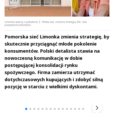
Limonka walczy o pokolenie Z. Polska sieć zmienia strategię (fot. mat.
prasowe/shutterstock)
Pomorska sieć Limonka zmienia strategię, by
skutecznie przyciągnąć młode pokolenie
konsumentów. Polski detalista stawia na
nowoczesną komunikację w dobie
postępującej konsolidacji rynku
spożywczego. Firma zamierza utrzymać
dotychczasowych kupujących i zdobyć silną
pozycję w starciu z wielkimi dyskontami.
Andrzej i Marta Sterniccy
Marta i 
▶