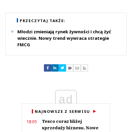
Komentarze (
0
)
Nie znaleziono komentarzy
Zostaw swoje komentarze
PRZECZYTAJ TAKŻE:
Imię (Wymagane)
Młodzi zmieniają rynek żywności i chcą żyć
wiecznie. Nowy trend wywraca strategie
FMCG
Anuluj
Prześlij komentarz
ad
NAJNOWSZE Z SERWISU
Tesco coraz bliżej
18:05
sprzedaży biznesu. Nowe