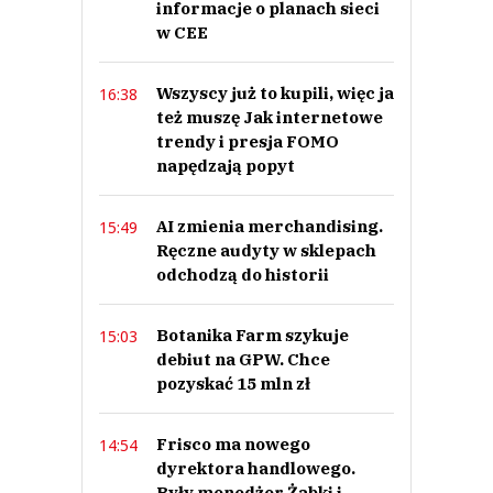
informacje o planach sieci
w CEE
Wszyscy już to kupili, więc ja
16:38
też muszę Jak internetowe
trendy i presja FOMO
napędzają popyt
AI zmienia merchandising.
15:49
Ręczne audyty w sklepach
odchodzą do historii
Botanika Farm szykuje
15:03
debiut na GPW. Chce
pozyskać 15 mln zł
Frisco ma nowego
14:54
dyrektora handlowego.
Były menedżer Żabki i