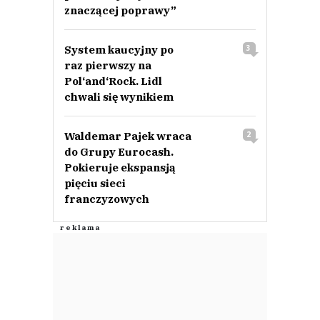
znaczącej poprawy”
System kaucyjny po
3
raz pierwszy na
Pol‘and‘Rock. Lidl
chwali się wynikiem
Waldemar Pajek wraca
2
do Grupy Eurocash.
Pokieruje ekspansją
pięciu sieci
franczyzowych