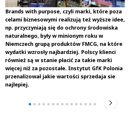
Brands with purpose, czyli marki, które poza
celami biznesowymi realizują też wyższe idee,
np. przyczyniają się do ochrony środowiska
naturalnego, były w minionym roku w
Niemczech grupą produktów FMCG, na które
wydatki wzrosły najbardziej. Polscy klienci
również są w stanie płacić za takie marki
więcej niż za pozostałe. Instytut GfK Polonia
przenalizował jakie wartości sprzedaja sie
najlepiej.
Andrzej i Marta Sterniccy
Marta i 
▶