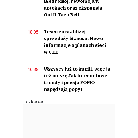
Biedronkę, rewolucja w
aptekach oraz ekspansja
Gulf i Taco Bell
Tesco coraz bliżej
18:05
sprzedaży biznesu. Nowe
informacje o planach sieci
w CEE
Wszyscy już to kupili, więc ja
16:38
też muszę Jak internetowe
trendy i presja FOMO
napędzają popyt