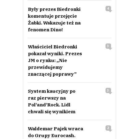
Były prezes Biedronki
4
komentuje przejęcie
Żabki. Wskazuje też na
fenomen Dino!
Właściciel Biedronki
3
pokazał wyniki. Prezes
JM o rynku: „Nie
przewidujemy
znaczącej poprawy”
System kaucyjny po
3
raz pierwszy na
Pol‘and‘Rock. Lidl
chwali się wynikiem
Waldemar Pajek wraca
2
do Grupy Eurocash.