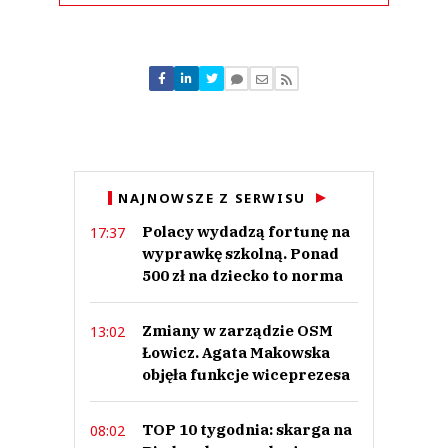
Komentarze (
0
)
Nie znaleziono komentarzy
Zostaw swoje komentarze
Imię (Wymagane)
Anuluj
NAJNOWSZE Z SERWISU
Prześlij komentarz
Polacy wydadzą fortunę na
17:37
wyprawkę szkolną. Ponad
500 zł na dziecko to norma
Zmiany w zarządzie OSM
13:02
Łowicz. Agata Makowska
objęła funkcje wiceprezesa
TOP 10 tygodnia: skarga na
08:02