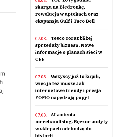
08.08.
skarga na Biedronkę,
rewolucja w aptekach oraz
ekspansja Gulf i Taco Bell
Tesco coraz bliżej
07.08.
sprzedaży biznesu. Nowe
informacje o planach sieci w
CEE
ym
Wszyscy już to kupili,
07.08.
ch
więc ja też muszę Jak
aj
internetowe trendy i presja
FOMO napędzają popyt
AI zmienia
07.08.
merchandising. Ręczne audyty
w sklepach odchodzą do
historii