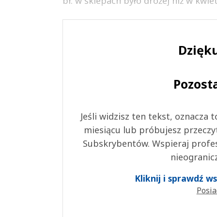
br. w sklepach było drożej niż w kwie
Dzięku
Pozost
Jeśli widzisz ten tekst, oznacza
miesiącu lub próbujesz przeczy
Subskrybentów. Wspieraj profes
nieogranic
Kliknij i sprawdź 
Posia