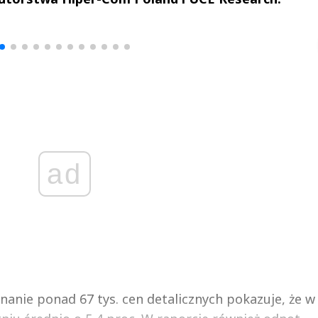
Michał Stężalski
FineDiningWe
▶
▶
ad
anie ponad 67 tys. cen detalicznych pokazuje, że w