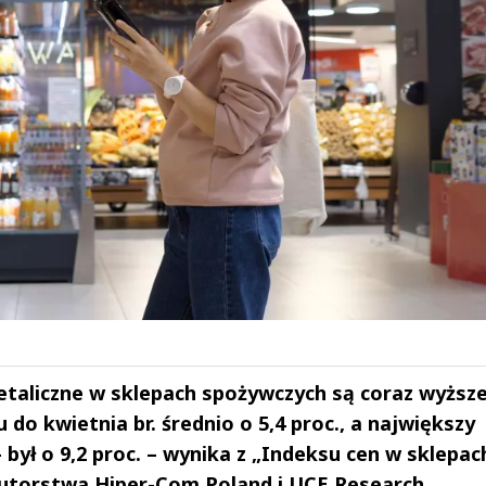
etaliczne w sklepach spożywczych są coraz wyższe
do kwietnia br. średnio o 5,4 proc., a największy
 był o 9,2 proc. – wynika z „Indeksu cen w sklepac
 autorstwa Hiper-Com Poland i UCE Research.
drzej