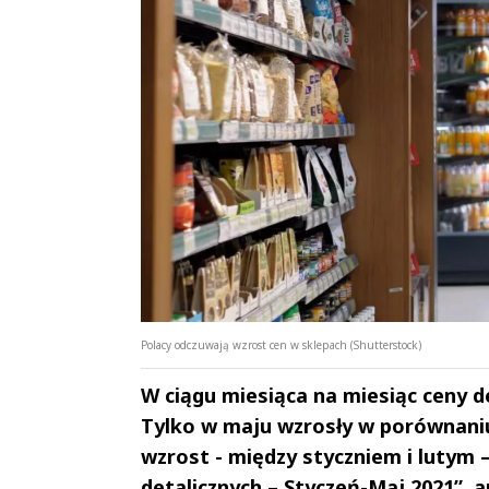
Polacy odczuwają wzrost cen w sklepach (Shutterstock)
W ciągu miesiąca na miesiąc ceny d
Tylko w maju wzrosły w porównaniu 
wzrost - między styczniem i lutym –
detalicznych – Styczeń-Maj 2021”,
Andrzej i Marta
Marta i An