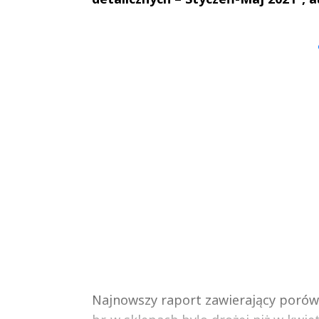
Sterniccy
Sterniccy
▶
▶
Najnowszy raport zawierający porówn