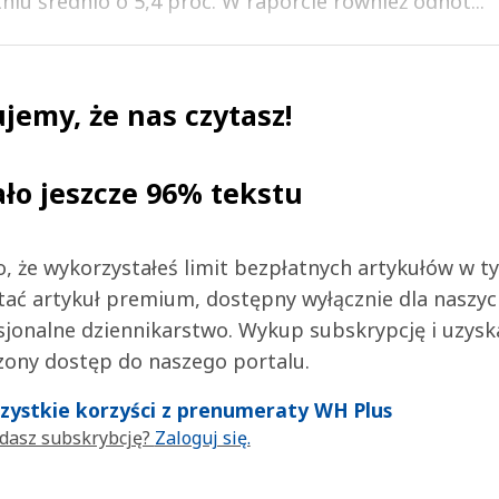
tniu średnio o 5,4 proc. W raporcie również odnot...
jemy, że nas czytasz!
ało jeszcze 96% tekstu
 to, że wykorzystałeś limit bezpłatnych artykułów w t
tać artykuł premium, dostępny wyłącznie dla naszy
jonalne dziennikarstwo. Wykup subskrypcję i uzysk
zony dostęp do naszego portalu.
wszystkie korzyści z prenumeraty WH Plus
dasz subskrybcję?
Zaloguj się.