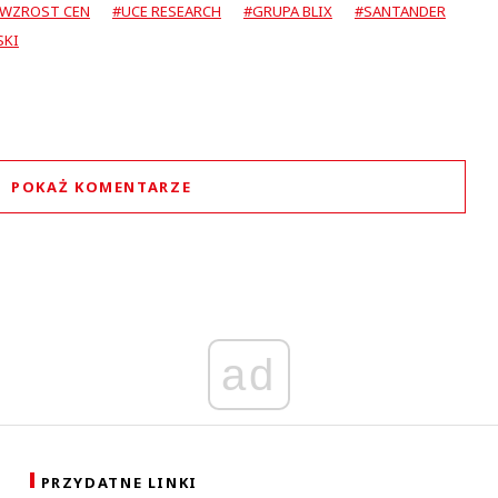
WZROST CEN
#UCE RESEARCH
#GRUPA BLIX
#SANTANDER
SKI
POKAŻ KOMENTARZE
Komentarze (
0
)
Nie znaleziono komentarzy
staw swoje komentarze
Imię (Wymagane)
ad
Anuluj
Prześlij komentarz
PRZYDATNE LINKI