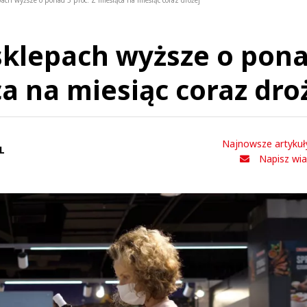
ch wyższe o ponad 5 proc. Z miesiąca na miesiąc coraz drożej
sklepach wyższe o pon
ca na miesiąc coraz dro
Najnowsze artykuł
L
Napisz wi