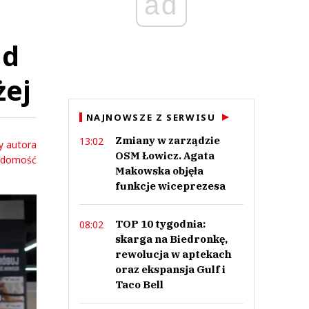
ad
ad
żej
NAJNOWSZE Z SERWISU
Zmiany w zarządzie
13:02
y autora
OSM Łowicz. Agata
adomość
Makowska objęła
funkcje wiceprezesa
TOP 10 tygodnia:
08:02
skarga na Biedronkę,
rewolucja w aptekach
oraz ekspansja Gulf i
Taco Bell