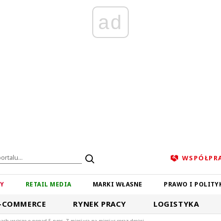
ad
WSPÓŁPR
ZY
RETAIL MEDIA
MARKI WŁASNE
PRAWO I POLITY
-COMMERCE
RYNEK PRACY
LOGISTYKA