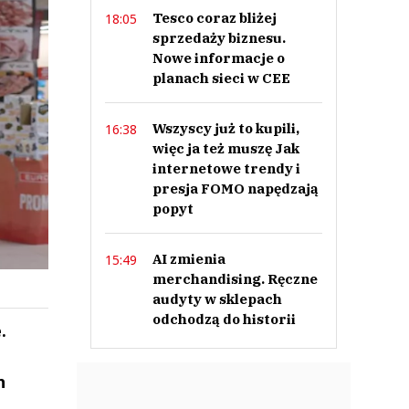
Tesco coraz bliżej
18:05
sprzedaży biznesu.
Nowe informacje o
planach sieci w CEE
Wszyscy już to kupili,
16:38
więc ja też muszę Jak
internetowe trendy i
presja FOMO napędzają
popyt
AI zmienia
15:49
merchandising. Ręczne
audyty w sklepach
odchodzą do historii
.
h