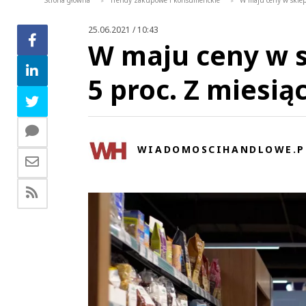
Strona główna
Trendy zakupowe i konsumenckie
W maju ceny w sklepa
>
>
25.06.2021 / 10:43
W maju ceny w 
5 proc. Z miesią
WIADOMOSCIHANDLOWE.P