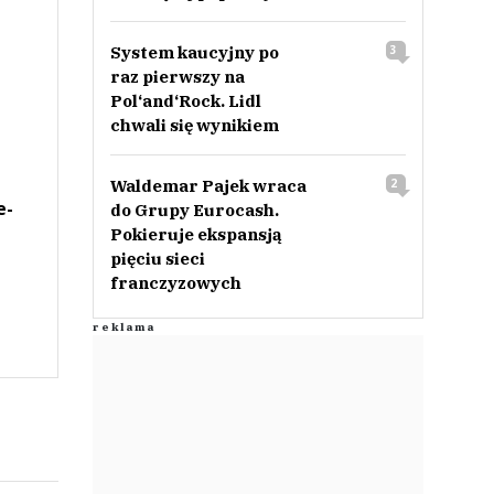
System kaucyjny po
3
raz pierwszy na
Pol‘and‘Rock. Lidl
chwali się wynikiem
Waldemar Pajek wraca
2
e-
do Grupy Eurocash.
Pokieruje ekspansją
pięciu sieci
franczyzowych