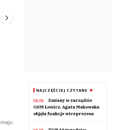
ek
Szefem być Sezon 2
Marcin Przybysz
▶
▶
NAJCZĘŚCIEJ CZYTANE
Zmiany w zarządzie
08.08.
OSM Łowicz. Agata Makowska
objęła funkcje wiceprezesa
 maju
TOP 10 tygodnia: