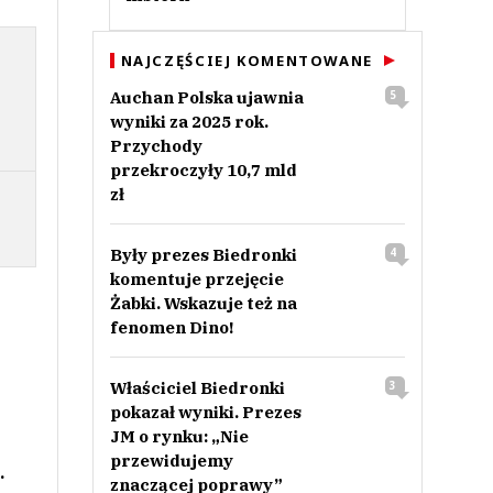
NAJCZĘŚCIEJ KOMENTOWANE
Auchan Polska ujawnia
5
wyniki za 2025 rok.
Przychody
przekroczyły 10,7 mld
zł
Były prezes Biedronki
4
komentuje przejęcie
Żabki. Wskazuje też na
fenomen Dino!
Właściciel Biedronki
3
pokazał wyniki. Prezes
JM o rynku: „Nie
przewidujemy
.
znaczącej poprawy”