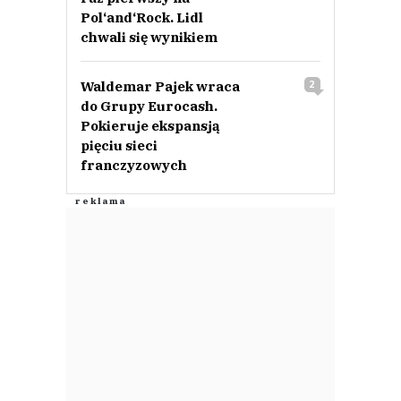
Pol‘and‘Rock. Lidl
chwali się wynikiem
Waldemar Pajek wraca
2
do Grupy Eurocash.
Pokieruje ekspansją
pięciu sieci
franczyzowych