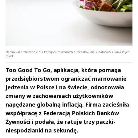
Największe znaczenie dla kategorii roślinnych alternatyw mają nabywcy z większych
miast
Too Good To Go, aplikacja, która pomaga
przedsiębiorstwom ograniczać marnowanie
jedzenia w Polsce i na świecie, odnotowała
zmiany w zachowaniach użytkowników
napędzane globalną inflacją. Firma zacieśniła
współpracę z Federacją Polskich Banków
Żywności i podała, że ratuje trzy paczki-
niespodzianki na sekundę.
Andrzej i Marta Sterniccy
Marta i 