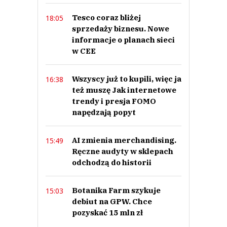
Tesco coraz bliżej
18:05
sprzedaży biznesu. Nowe
informacje o planach sieci
w CEE
Wszyscy już to kupili, więc ja
16:38
też muszę Jak internetowe
trendy i presja FOMO
napędzają popyt
AI zmienia merchandising.
15:49
Ręczne audyty w sklepach
odchodzą do historii
Botanika Farm szykuje
15:03
debiut na GPW. Chce
pozyskać 15 mln zł