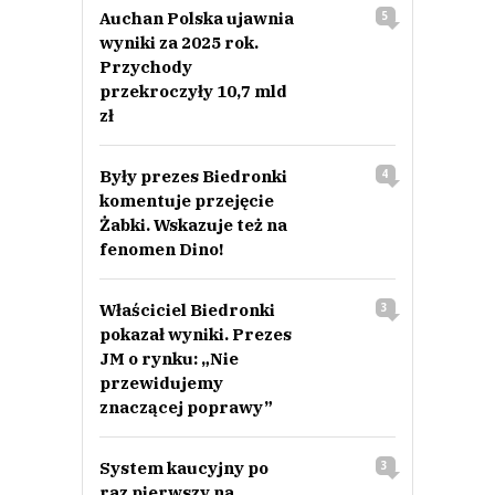
Auchan Polska ujawnia
5
wyniki za 2025 rok.
Przychody
przekroczyły 10,7 mld
zł
Były prezes Biedronki
4
komentuje przejęcie
Żabki. Wskazuje też na
fenomen Dino!
Właściciel Biedronki
3
pokazał wyniki. Prezes
JM o rynku: „Nie
przewidujemy
znaczącej poprawy”
System kaucyjny po
3
raz pierwszy na