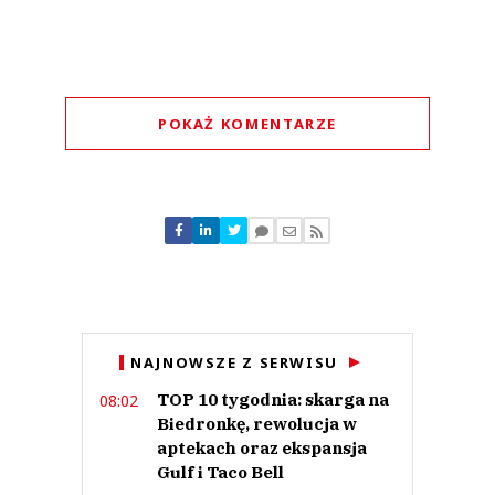
POKAŻ KOMENTARZE
Komentarze (
0
)
Nie znaleziono komentarzy
Zostaw swoje komentarze
Imię (Wymagane)
Anuluj
NAJNOWSZE Z SERWISU
Prześlij komentarz
TOP 10 tygodnia: skarga na
08:02
Biedronkę, rewolucja w
aptekach oraz ekspansja
Gulf i Taco Bell