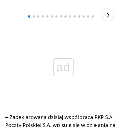
Andrzej i Marta Sterniccy
Marta i 
▶
ad
– Zadeklarowana dzisiaj współpraca PKP S.A. i
Poczty Polskiej S.A. wpisuje się w działania na