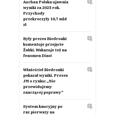
Auchan Polska ujawnia
5
wyniki za 2025 rok.
Przychody
przekroczyły 10,7 mld
zł
Były prezes Biedronki
4
komentuje przejęcie
Żabki. Wskazuje też na
fenomen Dino!
Właściciel Biedronki
3
pokazał wyniki. Prezes
JM o rynku: „Nie
przewidujemy
znaczącej poprawy”
System kaucyjny po
3
raz pierwszy na