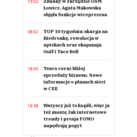
Zmiany w zarządzie OSM
13:02
Łowicz. Agata Makowska
objęła funkcje wiceprezesa
TOP 10 tygodnia: skarga na
08:02
Biedronkę, rewolucja w
aptekach oraz ekspansja
Gulf i Taco Bell
Tesco coraz bliżej
18:05
sprzedaży biznesu. Nowe
informacje o planach sieci
w CEE
Wszyscy już to kupili, więc ja
16:38
też muszę Jak internetowe
trendy i presja FOMO
napędzają popyt