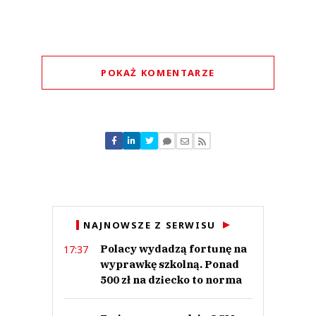
POKAŻ KOMENTARZE
Komentarze (
0
)
Nie znaleziono komentarzy
Zostaw swoje komentarze
Imię (Wymagane)
Anuluj
NAJNOWSZE Z SERWISU
Prześlij komentarz
Polacy wydadzą fortunę na
17:37
wyprawkę szkolną. Ponad
500 zł na dziecko to norma