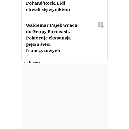
Pol‘and‘Rock. Lidl
chwali się wynikiem
Waldemar Pajek wraca
2
do Grupy Eurocash.
Pokieruje ekspansją
pięciu sieci
franczyzowych