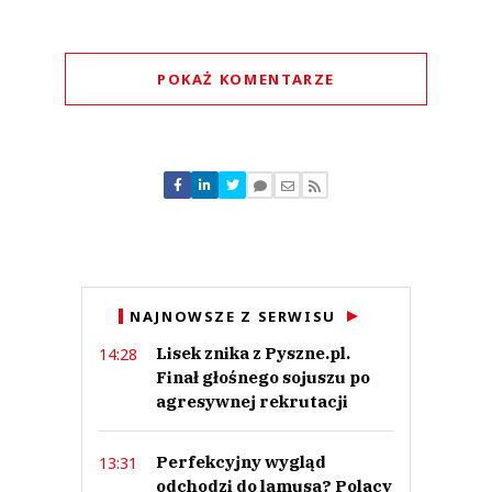
POKAŻ KOMENTARZE
Komentarze (
0
)
Nie znaleziono komentarzy
Zostaw swoje komentarze
Imię (Wymagane)
Anuluj
NAJNOWSZE Z SERWISU
Prześlij komentarz
Lisek znika z Pyszne.pl.
14:28
Finał głośnego sojuszu po
agresywnej rekrutacji
Perfekcyjny wygląd
13:31
odchodzi do lamusa? Polacy