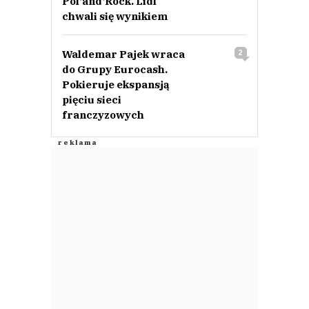
Pol‘and‘Rock. Lidl
chwali się wynikiem
Waldemar Pajek wraca
2
do Grupy Eurocash.
Pokieruje ekspansją
pięciu sieci
franczyzowych