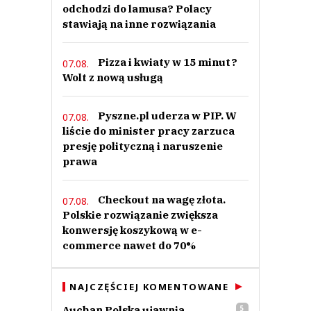
odchodzi do lamusa? Polacy
stawiają na inne rozwiązania
Pizza i kwiaty w 15 minut?
07.08.
Wolt z nową usługą
Pyszne.pl uderza w PIP. W
07.08.
liście do minister pracy zarzuca
presję polityczną i naruszenie
prawa
Checkout na wagę złota.
07.08.
Polskie rozwiązanie zwiększa
konwersję koszykową w e-
commerce nawet do 70%
NAJCZĘŚCIEJ KOMENTOWANE
Auchan Polska ujawnia
5