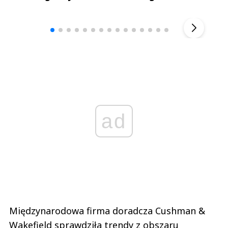
Andrzej i Marta Sterniccy
Marta i 
▶
ad
Międzynarodowa firma doradcza Cushman &
Wakefield sprawdziła trendy z obszaru