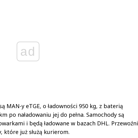
ad
 są MAN-y eTGE, o ładowności 950 kg, z baterią
 km po naładowaniu jej do pełna. Samochody są
owarkami i będą ładowane w bazach DHL. Przewoźn
, które już służą kurierom.