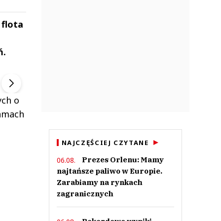
 flota
ń.
ek
Szefem być Sezon 2
Marcin Przybysz
▶
▶
ych o
ramach
NAJCZĘŚCIEJ CZYTANE
Prezes Orlenu: Mamy
06.08.
najtańsze paliwo w Europie.
Zarabiamy na rynkach
zagranicznych