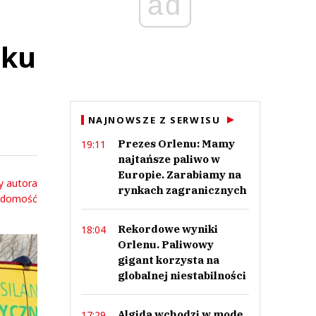
ad
oku
NAJNOWSZE Z SERWISU
Prezes Orlenu: Mamy
19:11
najtańsze paliwo w
Europie. Zarabiamy na
y autora
rynkach zagranicznych
adomość
Rekordowe wyniki
18:04
Orlenu. Paliwowy
gigant korzysta na
globalnej niestabilności
Algida wchodzi w modę.
17:29