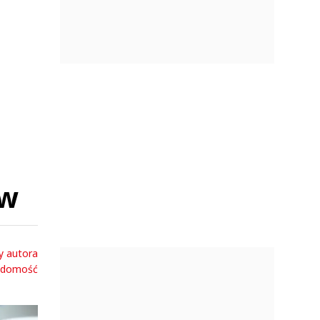
ów
y autora
adomość