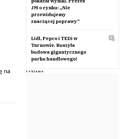
pokazał wyniki. Prezes
JM o rynku: „Nie
przewidujemy
znaczącej poprawy”
Lidl, Pepco i TEDi w
2
Tarnowie. Ruszyła
budowa gigantycznego
parku handlowego!
ę na