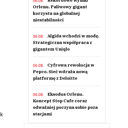
Rekordowe wyniki
06.08.
Orlenu. Paliwowy gigant
korzysta na globalnej
niestabilności
Algida wchodzi w modę.
06.08.
Strategiczna współpraca z
gigantem Uniqlo
Cyfrowa rewolucja w
06.08.
Pepco. Sieć wdraża nową
platformę z Deloitte
Eksodus Orlenu.
06.08.
Koncept Stop Cafe coraz
odważniej poczyna sobie poza
ik
stacjami