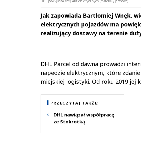
DHL powiększa flotę aut elektrycznych (materiały prasowe)
Jak zapowiada Bartłomiej Wnęk, wic
elektrycznych pojazdów ma powiększ
realizujący dostawy na terenie du
Andrzej i Marta
Marta i An
Sterniccy
Sterniccy
▶
▶
DHL Parcel od dawna prowadzi inte
napędzie elektrycznym, które zdani
miejskiej logistyki. Od roku 2019 jej
PRZECZYTAJ TAKŻE:
DHL nawiązał współpracę
ze Stokrotką