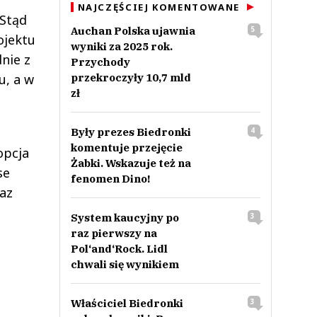
NAJCZĘŚCIEJ KOMENTOWANE
 Stąd
Auchan Polska ujawnia
5
ojektu
wyniki za 2025 rok.
nie z
Przychody
u, a w
przekroczyły 10,7 mld
zł
Były prezes Biedronki
4
komentuje przejęcie
opcja
Żabki. Wskazuje też na
se
fenomen Dino!
az
System kaucyjny po
3
raz pierwszy na
Pol‘and‘Rock. Lidl
chwali się wynikiem
Właściciel Biedronki
3