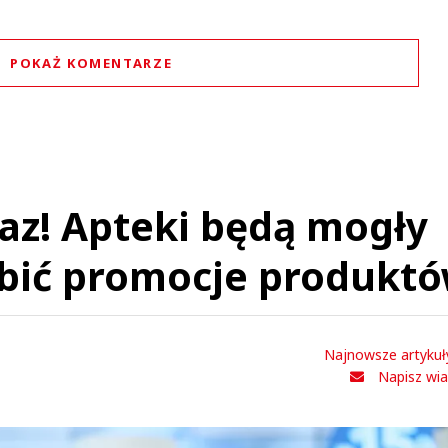
POKAŻ KOMENTARZE
Komentarze (
0
)
Nie znaleziono komentarzy
staw swoje komentarze
Imię (Wymagane)
kaz! Apteki będą mogły
obić promocje produkt
Anuluj
Prześlij komentarz
Najnowsze artykuł
Napisz wi