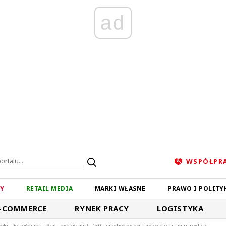
ad
WSPÓŁPR
ZY
RETAIL MEDIA
MARKI WŁASNE
PRAWO I POLITY
-COMMERCE
RYNEK PRACY
LOGISTYKA