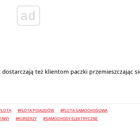
ad
t dostarczają też klientom paczki przemieszczając si
FLOTA
#FLOTA POJAZDÓW
#FLOTA SAMOCHODOWA
TAWY
#KURIERZY
#SAMOCHODY ELEKTRYCZNE