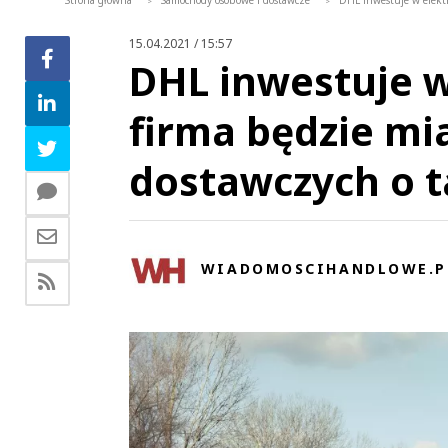
Strona główna
Samochody osobowe i dostawcze
DHL inwestuje w elekt
>
>
15.04.2021 / 15:57
DHL inwestuje w
firma będzie m
dostawczych o 
WIADOMOSCIHANDLOWE.P