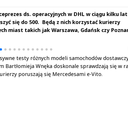
eprezes ds. operacyjnych w DHL w ciągu kilku lat
yć się do 500. Będą z nich korzystać kurierzy
żych miast takich jak Warszawa, Gdańsk czy Pozna
drzej
Michał Stężalski
FineDiningWe
▶
▶
nsywne testy różnych modeli samochodów dostawcz
em Bartłomieja Wnęka doskonale sprawdzają się w 
 kurierzy poruszają się Mercedesami e-Vito.