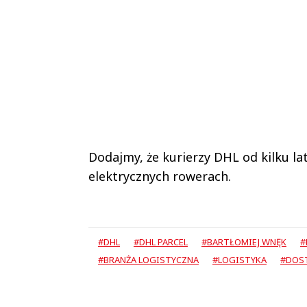
Dodajmy, że kurierzy DHL od kilku la
elektrycznych rowerach.
#DHL
#DHL PARCEL
#BARTŁOMIEJ WNĘK
#
#BRANŻA LOGISTYCZNA
#LOGISTYKA
#DOS