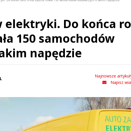
ryki. Do końca roku firma będzie miała 150 samochodów dostawczych o takim napędzie
 elektryki. Do końca r
iała 150 samochodów
takim napędzie
Najnowsze artykuł
L
Napisz wi