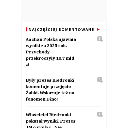
NAJCZĘŚCIEJ KOMENTOWANE
Auchan Polska ujawnia
5
wyniki za 2025 rok.
Przychody
przekroczyły 10,7 mld
zł
Były prezes Biedronki
4
komentuje przejęcie
Żabki. Wskazuje też na
fenomen Dino!
Właściciel Biedronki
3
pokazał wyniki. Prezes
JM o rynku: „Nie