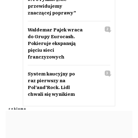
przewidujemy
znaczącej poprawy”
Waldemar Pajek wraca
2
do Grupy Eurocash.
Pokieruje ekspansją
pięciu sieci
franczyzowych
System kaucyjny po
3
raz pierwszy na
Pol‘and‘Rock. Lidl
chwali się wynikiem