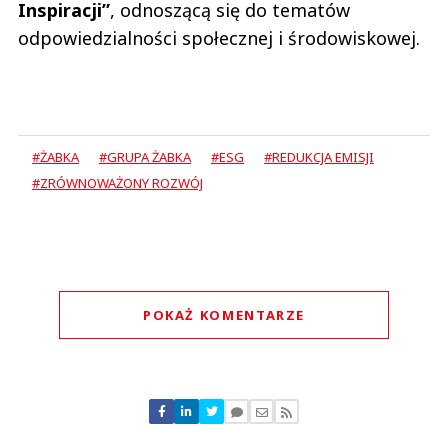
Inspiracji”
, odnoszącą się do tematów
odpowiedzialności społecznej i środowiskowej.
#ŻABKA
#GRUPA ŻABKA
#ESG
#REDUKCJA EMISJI
#ZRÓWNOWAŻONY ROZWÓJ
POKAŻ KOMENTARZE
Komentarze (
3
)