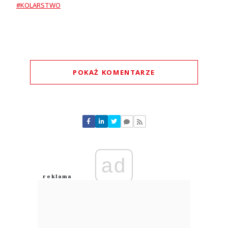
#KOLARSTWO
POKAŻ KOMENTARZE
Komentarze (
0
)
Nie znaleziono komentarzy
Zostaw swoje komentarze
Imię (Wymagane)
ad
Anuluj
Prześlij komentarz