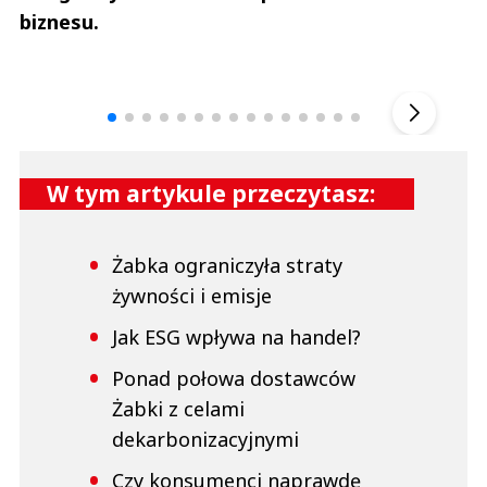
biznesu.
Andrzej i Marta Sterniccy
Marta i 
▶
W tym artykule przeczytasz:
Żabka ograniczyła straty
żywności i emisje
Jak ESG wpływa na handel?
Ponad połowa dostawców
Żabki z celami
dekarbonizacyjnymi
Czy konsumenci naprawdę