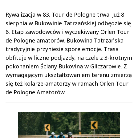
finalnie i kasę. To złodziejski system marnujący żywność!!!! Jak tego nie
zmienią to żaden Polak nie będzie chciał już w to się bawić!!!! I zostaną im
Ukraińcy albo inne nacje bo to nie biznes a niewolnictwo!!!!
Rywalizacja w 83. Tour de Pologne trwa. Już 8
Czytaj całość
sierpnia w Bukowinie Tatrzańskiej odbędzie się
Alojzy
Odpowiedz
6. Etap zawodowców i wyczekiwany Orlen Tour
1
de Pologne amatorów. Bukowina Tatrzańska
0
tradycyjnie przyniesie spore emocje. Trasa
obfituje w liczne podjazdy, na czele z 3-krotnym
Nie znaleziono komentarzy
Zostaw swoje komentarze
pokonaniem Ściany Bukovina w Gliczarowie. Z
Imię (Wymagane)
wymagającym ukształtowaniem terenu zmierzą
się też kolarze-amatorzy w ramach Orlen Tour
de Pologne Amatorów.
Anuluj
Prześlij komentarz