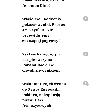
Żabki. Wskazuje też na
fenomen Dino!
Właściciel Biedronki
3
pokazał wyniki. Prezes
JM o rynku: „Nie
przewidujemy
znaczącej poprawy”
System kaucyjny po
3
raz pierwszy na
Pol‘and‘Rock. Lidl
chwali się wynikiem
Waldemar Pajek wraca
2
do Grupy Eurocash.
Pokieruje ekspansją
pięciu sieci
franczyzowych