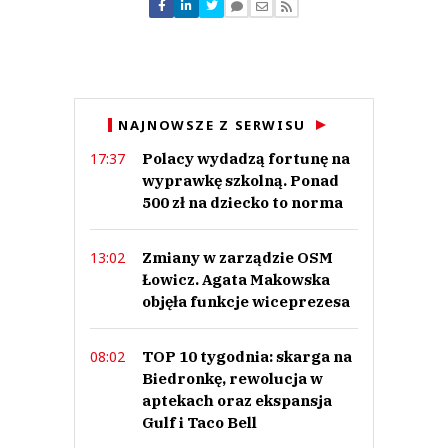
Nie znaleziono komentarzy
Zostaw swoje komentarze
Imię (Wymagane)
Anuluj
NAJNOWSZE Z SERWISU
Prześlij komentarz
Polacy wydadzą fortunę na
17:37
wyprawkę szkolną. Ponad
500 zł na dziecko to norma
Zmiany w zarządzie OSM
13:02
Łowicz. Agata Makowska
objęła funkcje wiceprezesa
TOP 10 tygodnia: skarga na
08:02
Biedronkę, rewolucja w
aptekach oraz ekspansja
Gulf i Taco Bell