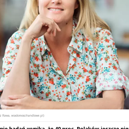
kasz Rawa, wiadomoscihandlowe.pl)
ie badań wynika, że 40 proc. Polaków jeszcze nig