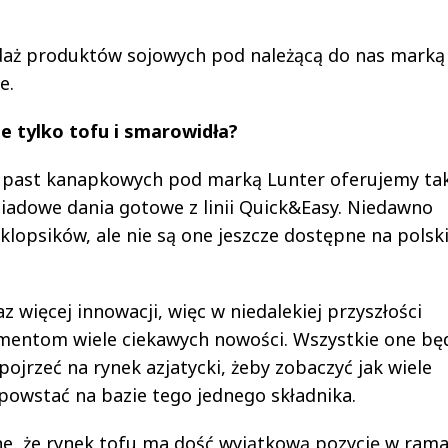
daż produktów sojowych pod należącą do nas marką
e.
e tylko tofu i smarowidła?
h past kanapkowych pod marką Lunter oferujemy ta
biadowe dania gotowe z linii Quick&Easy. Niedawno
klopsików, ale nie są one jeszcze dostępne na pols
więcej innowacji, więc w niedalekiej przyszłości
entom wiele ciekawych nowości. Wszystkie one bę
ojrzeć na rynek azjatycki, żeby zobaczyć jak wiele
owstać na bazie tego jednego składnika.
ne, że rynek tofu ma dość wyjątkową pozycję w ram