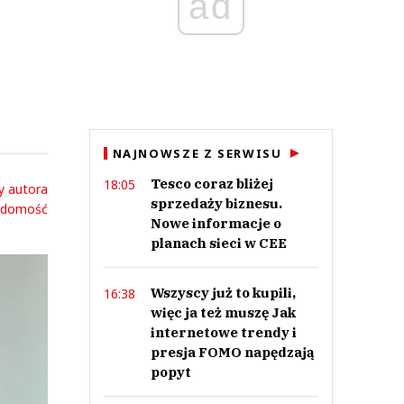
ad
NAJNOWSZE Z SERWISU
Tesco coraz bliżej
18:05
y autora
sprzedaży biznesu.
adomość
Nowe informacje o
planach sieci w CEE
Wszyscy już to kupili,
16:38
więc ja też muszę Jak
internetowe trendy i
presja FOMO napędzają
popyt