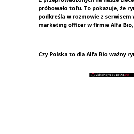
próbowało tofu. To pokazuje, że r
podkreśla w rozmowie z serwisem 
marketing officer w firmie Alfa Bio
Andrzej i Marta
Marta i An
Sterniccy
Sterniccy
▶
▶
Czy Polska to dla Alfa Bio ważny r