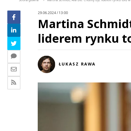
Strona główna
Martina Schmidt, Alfa Bio: Chcemy być liderem rynku tofu w 
>
29.06.2024 / 13:00
Martina Schmidt
liderem rynku t
ŁUKASZ RAWA