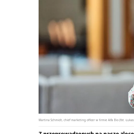
Martina Schmidt, chief marketing officer w firmie Alfa Bio (fot. Łu
Z przeprowadzonych na nasze zlecen