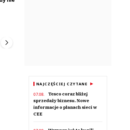
ek
Szefem być Sezon 2
Marcin Przybysz
▶
▶
NAJCZĘŚCIEJ CZYTANE
Tesco coraz bliżej
07.08.
sprzedaży biznesu. Nowe
informacje o planach sieci w
CEE