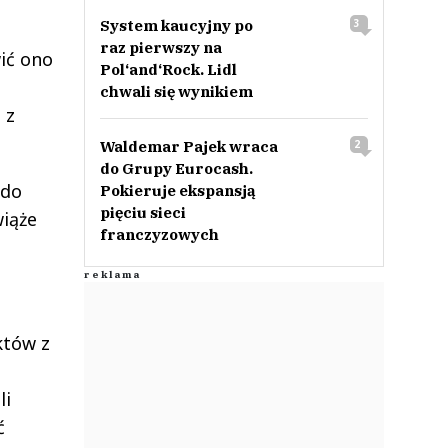
System kaucyjny po
3
raz pierwszy na
ić ono
Pol‘and‘Rock. Lidl
chwali się wynikiem
 z
Waldemar Pajek wraca
2
do Grupy Eurocash.
 do
Pokieruje ekspansją
pięciu sieci
wiąże
franczyzowych
któw z
li
ć