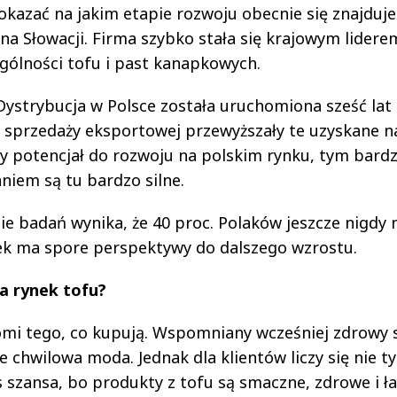
pokazać na jakim etapie rozwoju obecnie się znajduj
na Słowacji. Firma szybko stała się krajowym lidere
ególności tofu i past kanapkowych.
 Dystrybucja w Polsce została uruchomiona sześć lat
ze sprzedaży eksportowej przewyższały te uzyskane n
 potencjał do rozwoju na polskim rynku, tym bardzi
iem są tu bardzo silne.
e badań wynika, że 40 proc. Polaków jeszcze nigdy 
nek ma spore perspektywy do dalszego wzrostu.
a rynek tofu?
mi tego, co kupują. Wspomniany wcześniej zdrowy s
e chwilowa moda. Jednak dla klientów liczy się nie ty
s szansa, bo produkty z tofu są smaczne, zdrowe i ł