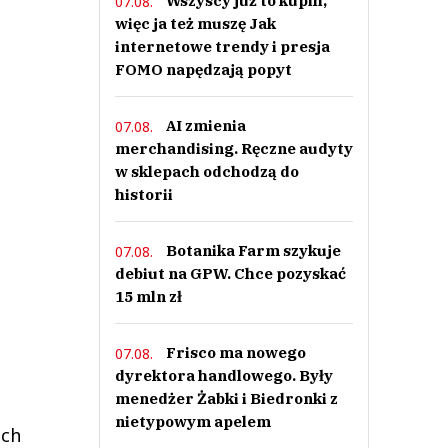
Wszyscy już to kupili,
07.08.
więc ja też muszę Jak
internetowe trendy i presja
FOMO napędzają popyt
AI zmienia
07.08.
merchandising. Ręczne audyty
w sklepach odchodzą do
historii
Botanika Farm szykuje
07.08.
debiut na GPW. Chce pozyskać
15 mln zł
Frisco ma nowego
07.08.
dyrektora handlowego. Były
menedżer Żabki i Biedronki z
nietypowym apelem
ach