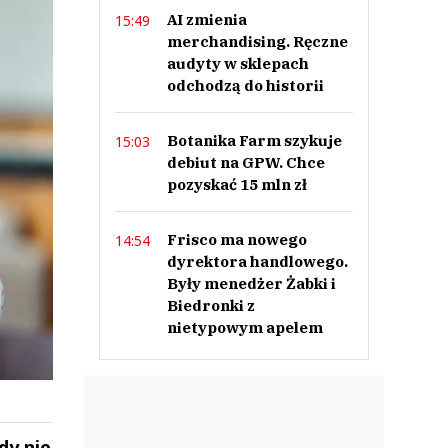
AI zmienia
15:49
merchandising. Ręczne
audyty w sklepach
odchodzą do historii
Botanika Farm szykuje
15:03
debiut na GPW. Chce
pozyskać 15 mln zł
Frisco ma nowego
14:54
dyrektora handlowego.
Były menedżer Żabki i
Biedronki z
nietypowym apelem
dy nie