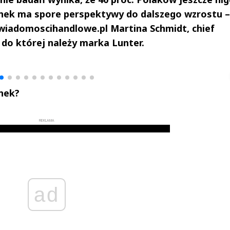
ynek ma spore perspektywy do dalszego wzrostu –
wiadomoscihandlowe.pl Martina Schmidt, chief
, do której należy marka Lunter.
drzej
Michał Stężalski
FineDiningWe
▶
▶
ynek?
REKLAMA
ad