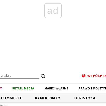
ad
WSPÓŁPR
ZY
RETAIL MEDIA
MARKI WŁASNE
PRAWO I POLITY
-COMMERCE
RYNEK PRACY
LOGISTYKA