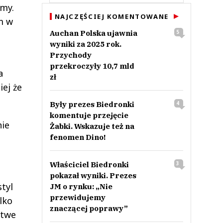
emy.
NAJCZĘŚCIEJ KOMENTOWANE
m w
Auchan Polska ujawnia
5
wyniki za 2025 rok.
Przychody
przekroczyły 10,7 mld
a
zł
ej że
Były prezes Biedronki
4
komentuje przejęcie
nie
Żabki. Wskazuje też na
fenomen Dino!
Właściciel Biedronki
3
pokazał wyniki. Prezes
tyl
JM o rynku: „Nie
przewidujemy
lko
znaczącej poprawy”
atwe