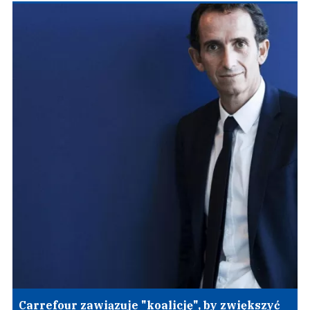
Carrefour zawiązuje "koalicję", by zwiększyć