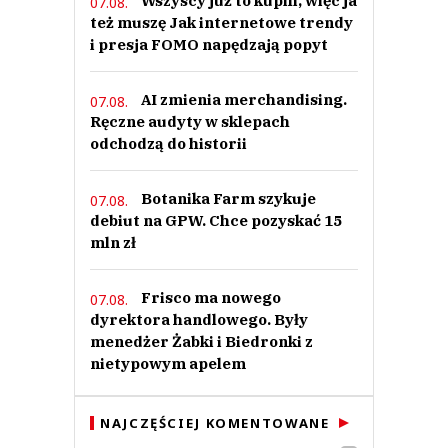
Wszyscy już to kupili, więc ja
07.08.
też muszę Jak internetowe trendy
i presja FOMO napędzają popyt
AI zmienia merchandising.
07.08.
Ręczne audyty w sklepach
odchodzą do historii
Botanika Farm szykuje
07.08.
debiut na GPW. Chce pozyskać 15
mln zł
Frisco ma nowego
07.08.
dyrektora handlowego. Były
menedżer Żabki i Biedronki z
nietypowym apelem
NAJCZĘŚCIEJ KOMENTOWANE