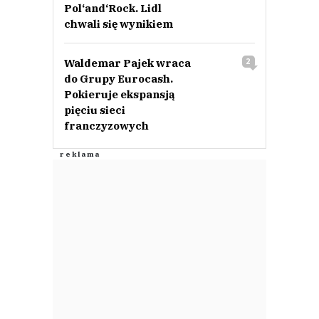
Pol‘and‘Rock. Lidl
chwali się wynikiem
Waldemar Pajek wraca
2
do Grupy Eurocash.
Pokieruje ekspansją
pięciu sieci
franczyzowych