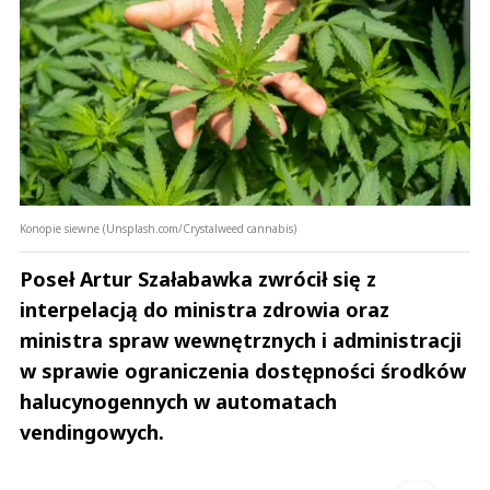
Konopie siewne (Unsplash.com/Crystalweed cannabis)
Poseł Artur Szałabawka zwrócił się z
interpelacją do ministra zdrowia oraz
ministra spraw wewnętrznych i administracji
w sprawie ograniczenia dostępności środków
halucynogennych w automatach
vendingowych.
Andrzej i Marta Sterniccy
Marta i 
▶