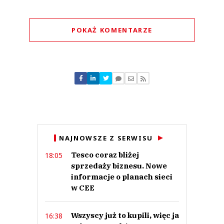
POKAŻ KOMENTARZE
Komentarze (
0
)
Nie znaleziono komentarzy
Zostaw swoje komentarze
Imię (Wymagane)
Anuluj
NAJNOWSZE Z SERWISU
Prześlij komentarz
Tesco coraz bliżej
18:05
sprzedaży biznesu. Nowe
informacje o planach sieci
w CEE
Wszyscy już to kupili, więc ja
16:38