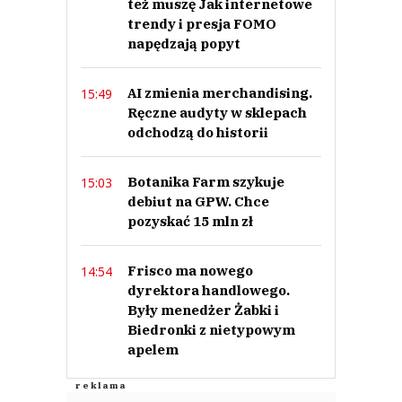
też muszę Jak internetowe
trendy i presja FOMO
napędzają popyt
AI zmienia merchandising.
15:49
Ręczne audyty w sklepach
odchodzą do historii
Botanika Farm szykuje
15:03
debiut na GPW. Chce
pozyskać 15 mln zł
Frisco ma nowego
14:54
dyrektora handlowego.
Były menedżer Żabki i
Biedronki z nietypowym
apelem