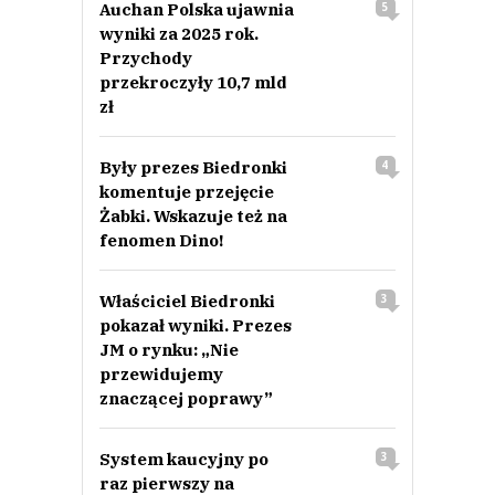
Auchan Polska ujawnia
5
wyniki za 2025 rok.
Przychody
przekroczyły 10,7 mld
zł
Były prezes Biedronki
4
komentuje przejęcie
Żabki. Wskazuje też na
fenomen Dino!
Właściciel Biedronki
3
pokazał wyniki. Prezes
JM o rynku: „Nie
przewidujemy
znaczącej poprawy”
System kaucyjny po
3
raz pierwszy na