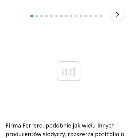
Andrzej i Marta Sterniccy
Marta i 
▶
ad
Firma Ferrero, podobnie jak wielu innych
producentów słodyczy, rozszerza portfolio o