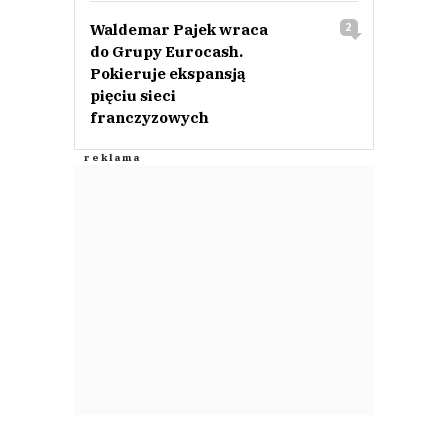
Waldemar Pajek wraca
2
do Grupy Eurocash.
Pokieruje ekspansją
pięciu sieci
franczyzowych