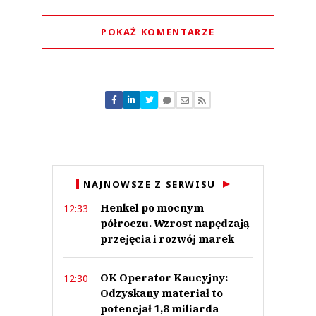
POKAŻ KOMENTARZE
Komentarze (
0
)
Nie znaleziono komentarzy
Zostaw swoje komentarze
Imię (Wymagane)
Anuluj
NAJNOWSZE Z SERWISU
Prześlij komentarz
Henkel po mocnym
12:33
półroczu. Wzrost napędzają
przejęcia i rozwój marek
OK Operator Kaucyjny:
12:30
Odzyskany materiał to
potencjał 1,8 miliarda