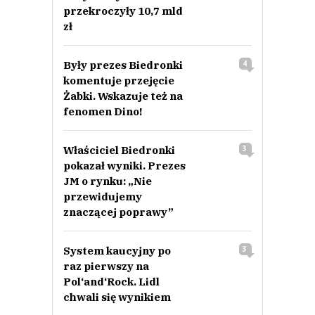
przekroczyły 10,7 mld
zł
Były prezes Biedronki
4
komentuje przejęcie
Żabki. Wskazuje też na
fenomen Dino!
Właściciel Biedronki
3
pokazał wyniki. Prezes
JM o rynku: „Nie
przewidujemy
znaczącej poprawy”
System kaucyjny po
3
raz pierwszy na
Pol‘and‘Rock. Lidl
chwali się wynikiem