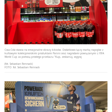
Coca-Cola stawia na emocjonalne obrazy kibiców. Dodatkowo łączy markę napojów z
kultowymi kolekcjonerskimi produktami Panini oraz nagrodami powiązanymi z FIFA
World Cup za pomocą prostego przekazu "Kup, zeskanuj, wygraj
(fot. Sebastian Rennack)
FOTO:
fot. Sebastian Rennack