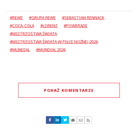
#REWE
#GRUPA REWE
#SEBASTIAN RENNACK
#COCA-COLA
#LORENZ
#POWERADE
#MISTRZOSTWA ŚWIATA
#MISTRZOSTWA ŚWIATA W PIŁCE NOŻNEJ 2026
#MUNDIAL
#MUNDIAL 2026
POKAŻ KOMENTARZE
Komentarze (
0
)
Nie znaleziono komentarzy
Zostaw swoje komentarze
Imię (Wymagane)