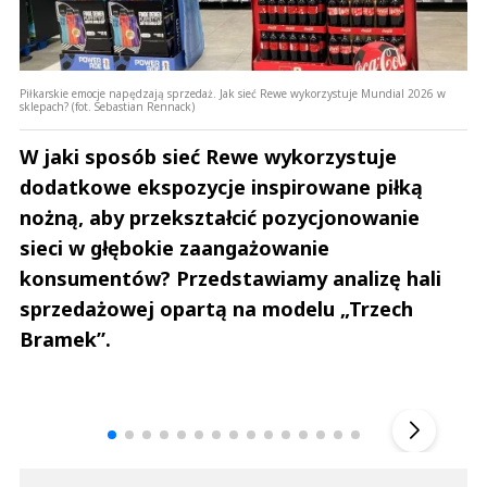
Piłkarskie emocje napędzają sprzedaż. Jak sieć Rewe wykorzystuje Mundial 2026 w
sklepach? (fot. Sebastian Rennack)
W jaki sposób sieć Rewe wykorzystuje
dodatkowe ekspozycje inspirowane piłką
nożną, aby przekształcić pozycjonowanie
sieci w głębokie zaangażowanie
konsumentów? Przedstawiamy analizę hali
sprzedażowej opartą na modelu „Trzech
Bramek”.
Andrzej i Marta Sterniccy
Marta i 
▶