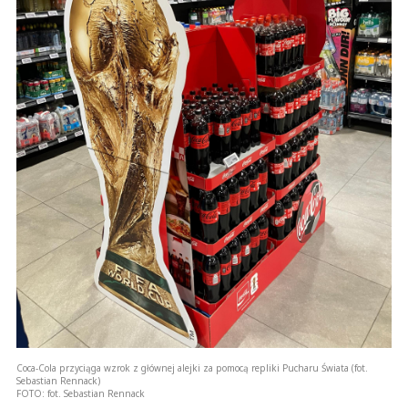
Coca-Cola przyciąga wzrok z głównej alejki za pomocą repliki Pucharu Świata (fot.
Sebastian Rennack)
FOTO:
fot. Sebastian Rennack