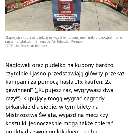
Ekspozycja skupia się bardziej na wyjaśnieniu samej mechaniki promocyjnej niż na
samych produktach i ich cenach (fot. Sebastian Rennack)
FOTO:
fot. Sebastian Rennack
Nagłówek oraz pudełko na kupony bardzo
czytelnie i jasno przedstawiają główny przekaz
kampanii za pomocą hasła „1x kaufen, 2x
gewinnen!” („Kupujesz raz, wygrywasz dwa
razy!”). Kupujący mogą wygrać nagrody
piłkarskie dla siebie, w tym bilety na
Mistrzostwa Świata, wyjazd na mecz czy
koszulki. Jednocześnie mogą także zbierać
punkty dla swojego lokalnego klubu