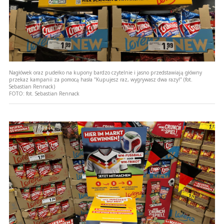
Nagłówek oraz pudełko na kupony bardzo czytelnie i jasno przedstawiają główny
przekaz kampanii za pomocą hasła "Kupujesz raz, wygrywasz dwa razy!" (fot.
Sebastian Rennack)
FOTO:
fot. Sebastian Rennack