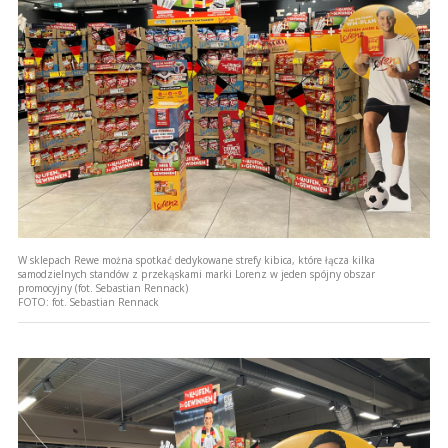
W sklepach Rewe można spotkać dedykowane strefy kibica, które łącza kilka
samodzielnych standów z przekąskami marki Lorenz w jeden spójny obszar
promocyjny (fot. Sebastian Rennack)
FOTO:
fot. Sebastian Rennack