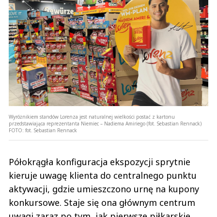
Wyróżnikiem standów Lorenza jest naturalnej wielkości postać z kartonu
przedstawiająca reprezentanta Niemiec – Nadiema Amiriego (fot. Sebastian Rennack)
FOTO:
fot. Sebastian Rennack
Półokrągła konfiguracja ekspozycji sprytnie
kieruje uwagę klienta do centralnego punktu
aktywacji, gdzie umieszczono urnę na kupony
konkursowe. Staje się ona głównym centrum
uwagi zaraz po tym, jak pierwsze piłkarskie