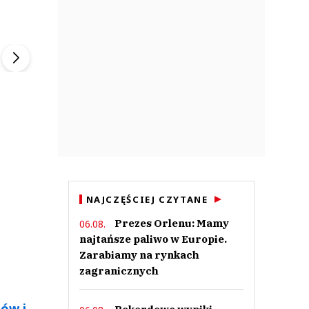
ek
Szefem być Sezon 2
Marcin Przybysz
▶
▶
NAJCZĘŚCIEJ CZYTANE
Prezes Orlenu: Mamy
06.08.
najtańsze paliwo w Europie.
Zarabiamy na rynkach
zagranicznych
tów i