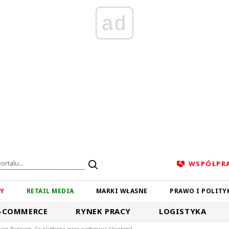
ad
WSPÓŁPR
ZY
RETAIL MEDIA
MARKI WŁASNE
PRAWO I POLITY
-COMMERCE
RYNEK PRACY
LOGISTYKA