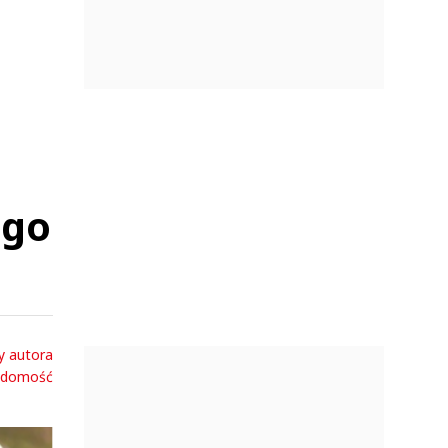
ego
y autora
adomość