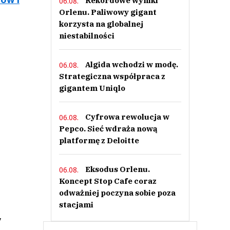
Rekordowe wyniki
06.08.
Orlenu. Paliwowy gigant
korzysta na globalnej
niestabilności
Algida wchodzi w modę.
06.08.
Strategiczna współpraca z
gigantem Uniqlo
Cyfrowa rewolucja w
06.08.
Pepco. Sieć wdraża nową
platformę z Deloitte
Eksodus Orlenu.
06.08.
Koncept Stop Cafe coraz
odważniej poczyna sobie poza
stacjami
y