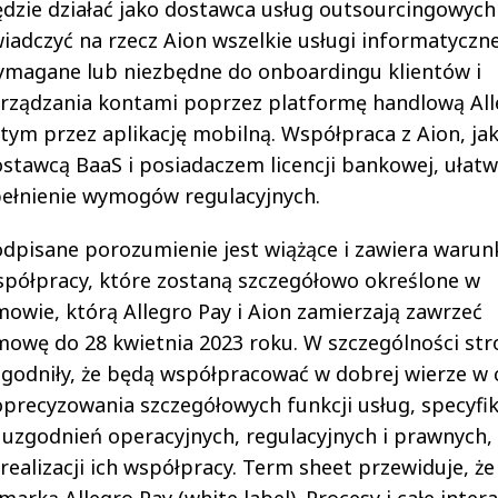
dzie działać jako dostawca usług outsourcingowych 
iadczyć na rzecz Aion wszelkie usługi informatyczn
magane lub niezbędne do onboardingu klientów i
rządzania kontami poprzez platformę handlową All
tym przez aplikację mobilną. Współpraca z Aion, ja
stawcą BaaS i posiadaczem licencji bankowej, ułatw
ełnienie wymogów regulacyjnych.
dpisane porozumienie jest wiążące i zawiera warun
półpracy, które zostaną szczegółowo określone w
owie, którą Allegro Pay i Aion zamierzają zawrzeć
owę do 28 kwietnia 2023 roku. W szczególności str
godniły, że będą współpracować w dobrej wierze w 
precyzowania szczegółowych funkcji usług, specyfik
uzgodnień operacyjnych, regulacyjnych i prawnych,
ealizacji ich współpracy. Term sheet przewiduje, że