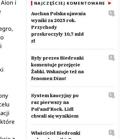
Aion i
NAJCZĘŚCIEJ KOMENTOWANE
e
Auchan Polska ujawnia
5
wyniki za 2025 rok.
Przychody
egro,
przekroczyły 10,7 mld
ko
zł
i
Były prezes Biedronki
4
komentuje przejęcie
ki
Żabki. Wskazuje też na
fenomen Dino!
ony
System kaucyjny po
3
raz pierwszy na
celu
Pol‘and‘Rock. Lidl
acji
chwali się wynikiem
 które
Właściciel Biedronki
3