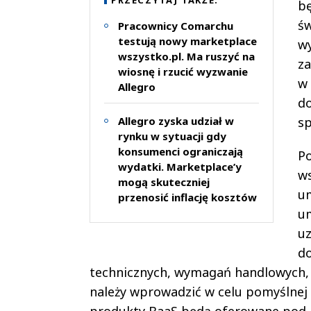
PRZECZYTAJ TAKŻE:
bę
św
Pracownicy Comarchu
testują nowy marketplace
wy
wszystko.pl. Ma ruszyć na
za
wiosnę i rzucić wyzwanie
w 
Allegro
do
Allegro zyska udział w
sp
rynku w sytuacji gdy
konsumenci ograniczają
Po
wydatki. Marketplace’y
ws
mogą skuteczniej
um
przenosić inflację kosztów
um
uz
do
technicznych, wymagań handlowych, 
należy wprowadzić w celu pomyślnej r