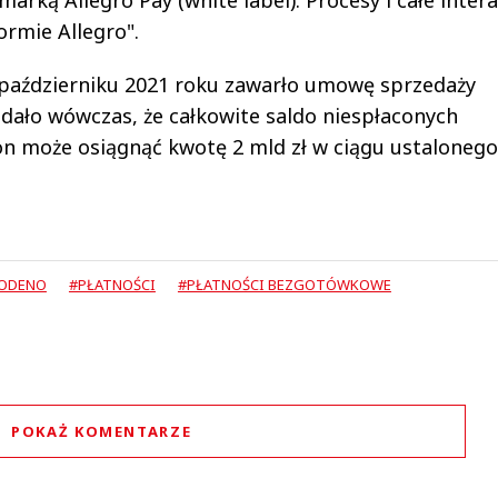
ką Allegro Pay (white label). Procesy i całe intera
ormie Allegro".
 październiku 2021 roku zawarło umowę sprzedaży
adało wówczas, że całkowite saldo niespłaconych
on może osiągnąć kwotę 2 mld zł w ciągu ustalonego
ODENO
#PŁATNOŚCI
#PŁATNOŚCI BEZGOTÓWKOWE
POKAŻ KOMENTARZE