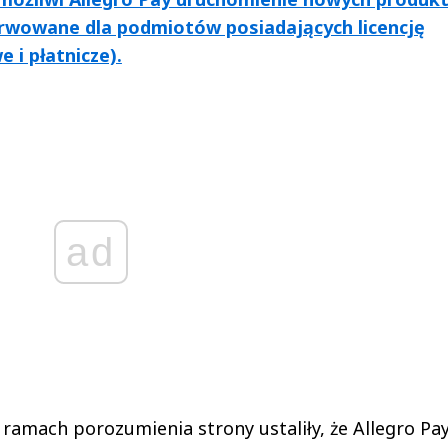
erwowane dla podmiotów posiadających licencję
 i płatnicze).
ad
ramach porozumienia strony ustaliły, że Allegro Pa