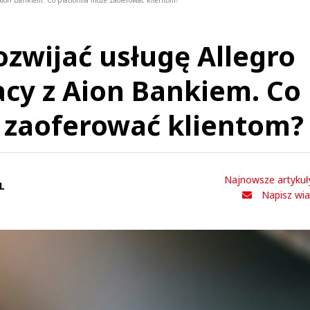
 Aion Bankiem. Co platforma może zaoferować klientom?
ozwijać usługę Allegro
cy z Aion Bankiem. Co
 zaoferować klientom?
Najnowsze artykuł
L
Napisz wi