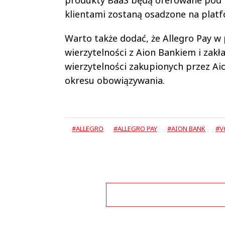
produkty BaaS będą oferowane pod mar
klientami zostaną osadzone na platf
Warto także dodać, że Allegro Pay w
wierzytelności z Aion Bankiem i zakł
wierzytelności zakupionych przez Ai
okresu obowiązywania.
#ALLEGRO
#ALLEGRO PAY
#AION BANK
#V