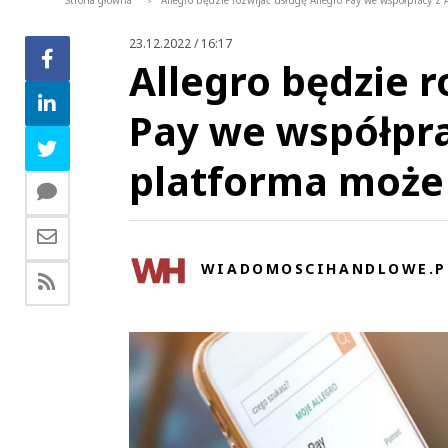
Strona główna
Allegro będzie rozwijać usługę Allegro Pay we współpracy z
>
23.12.2022 / 16:17
Allegro będzie r
Pay we współpra
platforma może
WIADOMOSCIHANDLOWE.P