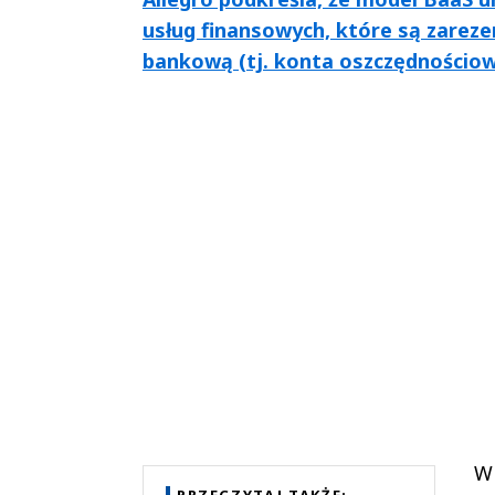
usług finansowych, które są zarez
bankową (tj. konta oszczędnościowe
W 