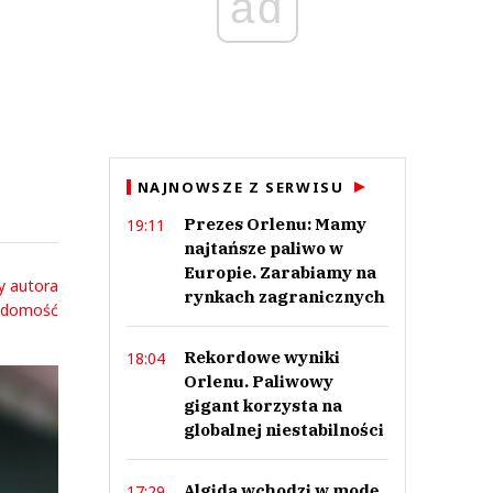
ad
NAJNOWSZE Z SERWISU
Prezes Orlenu: Mamy
19:11
najtańsze paliwo w
Europie. Zarabiamy na
y autora
rynkach zagranicznych
adomość
Rekordowe wyniki
18:04
Orlenu. Paliwowy
gigant korzysta na
globalnej niestabilności
Algida wchodzi w modę.
17:29