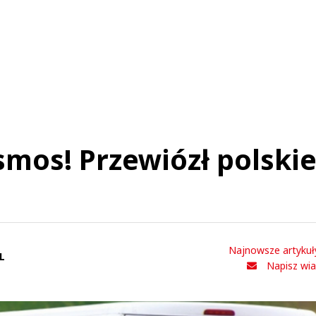
Komentarze (
0
)
Nie znaleziono komentarzy
staw swoje komentarze
Imię (Wymagane)
Anuluj
Prześlij komentarz
osmos! Przewiózł polski
Najnowsze artykuł
L
Napisz wi