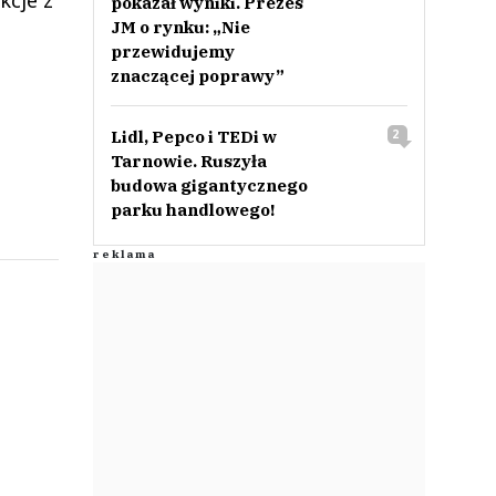
kcje z
pokazał wyniki. Prezes
JM o rynku: „Nie
przewidujemy
znaczącej poprawy”
Lidl, Pepco i TEDi w
2
Tarnowie. Ruszyła
budowa gigantycznego
parku handlowego!