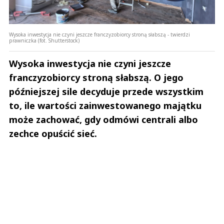
Wysoka inwestycja nie czyni jeszcze franczyzobiorcy stroną słabszą - twierdzi
prawniczka (fot. Shutterstock)
Wysoka inwestycja nie czyni jeszcze
franczyzobiorcy stroną słabszą. O jego
późniejszej sile decyduje przede wszystkim
to, ile wartości zainwestowanego majątku
może zachować, gdy odmówi centrali albo
zechce opuścić sieć.