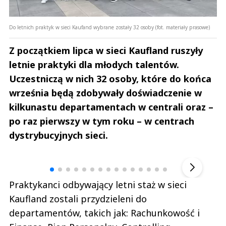
Do letnich praktyk w sieci Kaufand wybrane zostały 32 osoby (fot. materiały prasowe)
Z początkiem lipca w sieci Kaufland ruszyły
letnie praktyki dla młodych talentów.
Uczestniczą w nich 32 osoby, które do końca
września będą zdobywały doświadczenie w
kilkunastu departamentach w centrali oraz –
po raz pierwszy w tym roku – w centrach
dystrybucyjnych sieci.
Andrzej i Marta Sterniccy
Marta i 
▶
Praktykanci odbywający letni staż w sieci
Kaufland zostali przydzieleni do
departamentów, takich jak: Rachunkowość i