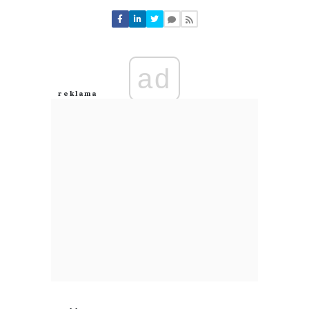
Nie znaleziono komentarzy
Zostaw swoje komentarze
Imię (Wymagane)
ad
Anuluj
Prześlij komentarz