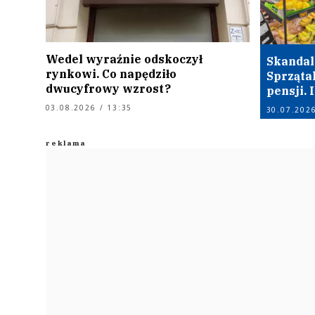
Wedel wyraźnie odskoczył
Skandal
rynkowi. Co napędziło
Sprząta
dwucyfrowy wzrost?
pensji.
03.08.2026 / 13:35
30.07.2026