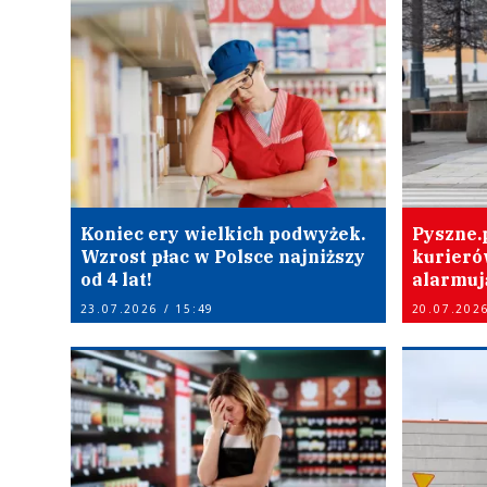
Koniec ery wielkich podwyżek.
Pyszne.p
Wzrost płac w Polsce najniższy
kurierów
od 4 lat!
alarmuj
23.07.2026 / 15:49
20.07.2026