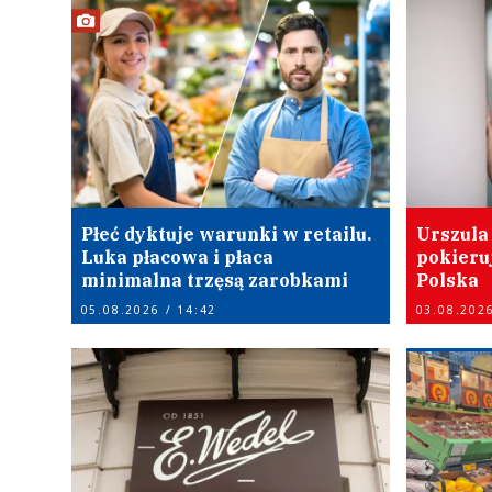
Płeć dyktuje warunki w retailu.
Urszula
Luka płacowa i płaca
pokieru
minimalna trzęsą zarobkami
Polska
05.08.2026 / 14:42
03.08.2026