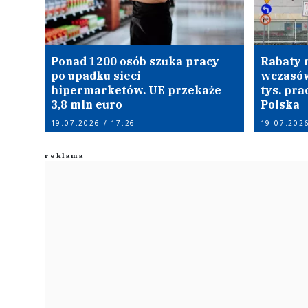
Ponad 1200 osób szuka pracy
Rabaty n
po upadku sieci
wczasów.
hipermarketów. UE przekaże
tys. pr
3,8 mln euro
Polska
19.07.2026 / 17:26
19.07.2026