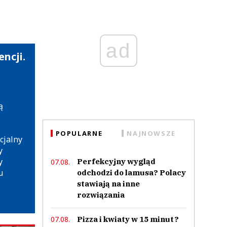
ad
ncji.
ą
POPULARNE
NAJNOWSZE
cjalny
y
y
Perfekcyjny wygląd
07.08.
u
odchodzi do lamusa? Polacy
stawiają na inne
rozwiązania
Pizza i kwiaty w 15 minut?
07.08.