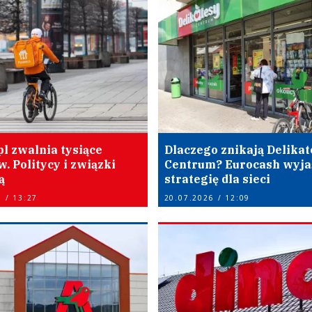
l zwalnia tysiące
Dlaczego znikają Delikat
. Politycy i związki
Centrum? Eurocash wyja
ą
strategię dla sieci
 / 13:27
20.07.2026 / 12:09