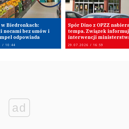
 w Biedronkach:
Spór Dino z OPZZ nabier
li nocami bez umów i
tempa. Związek informuj
 Impel odpowiada
interwencji ministerstw
 / 10:44
29.07.2026 / 16:59
ad