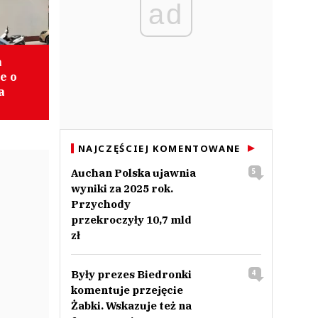
ad
a
e o
a
NAJCZĘŚCIEJ KOMENTOWANE
Auchan Polska ujawnia
5
wyniki za 2025 rok.
Przychody
przekroczyły 10,7 mld
zł
Były prezes Biedronki
4
komentuje przejęcie
Żabki. Wskazuje też na