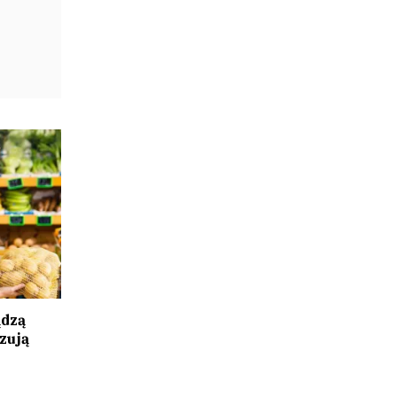
ądzą
zują