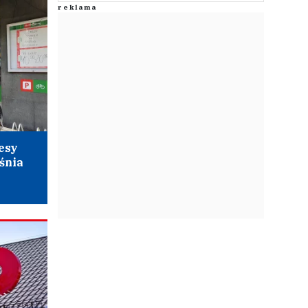
esy
śnia