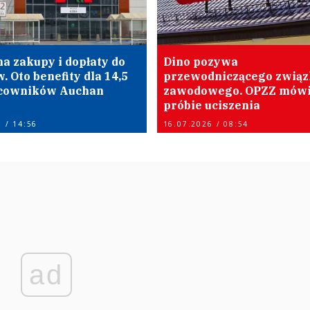
a zakupy i dopłaty do
Dino pozywa
 Oto benefity dla 14,5
przewodniczącego związ
acowników Auchan
zawodowego. OPZZ mówi
próbie uciszenia
 / 14:56
16.07.2026 / 08:54
ad