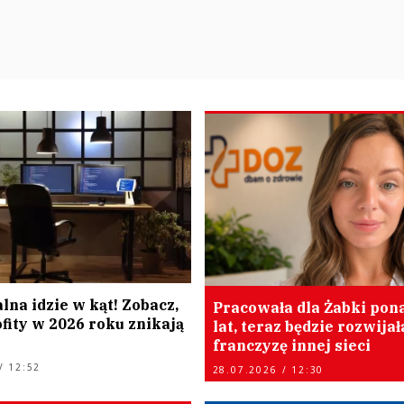
lna idzie w kąt! Zobacz,
Pracowała dla Żabki pon
fity w 2026 roku znikają
lat, teraz będzie rozwijał
franczyzę innej sieci
/ 12:52
28.07.2026 / 12:30