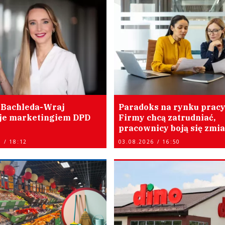
 Bachleda-Wraj
Paradoks na rynku pracy
je marketingiem DPD
Firmy chcą zatrudniać,
pracownicy boją się zmi
 / 18:12
03.08.2026 / 16:50