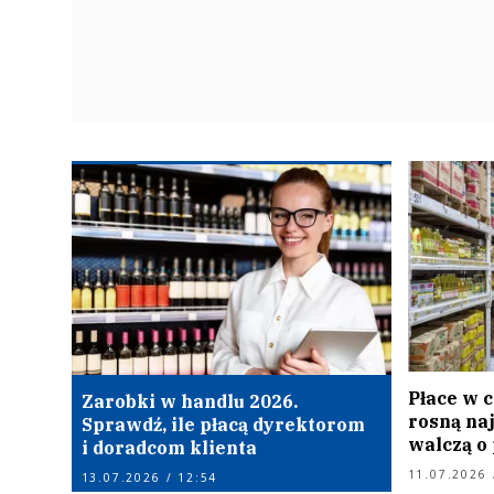
Płace w 
Zarobki w handlu 2026.
rosną na
Sprawdź, ile płacą dyrektorom
walczą o
i doradcom klienta
11.07.2026 
13.07.2026 / 12:54