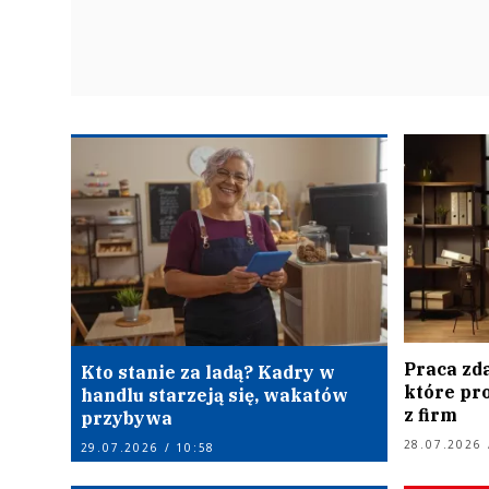
Praca zda
Kto stanie za ladą? Kadry w
które pro
handlu starzeją się, wakatów
z firm
przybywa
28.07.2026 
29.07.2026 / 10:58