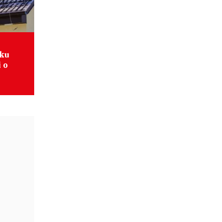
ku
 o