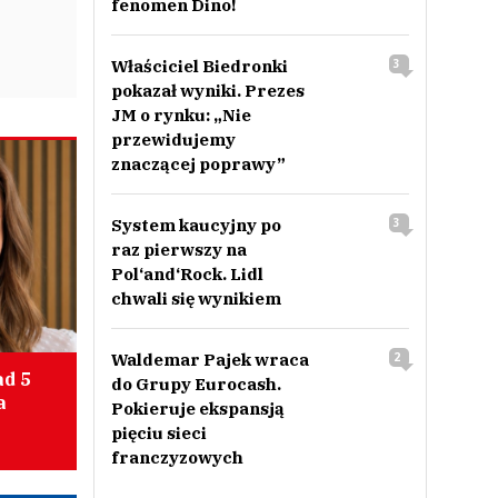
fenomen Dino!
Właściciel Biedronki
3
pokazał wyniki. Prezes
JM o rynku: „Nie
przewidujemy
znaczącej poprawy”
System kaucyjny po
3
raz pierwszy na
Pol‘and‘Rock. Lidl
chwali się wynikiem
Waldemar Pajek wraca
2
ad 5
do Grupy Eurocash.
a
Pokieruje ekspansją
pięciu sieci
franczyzowych