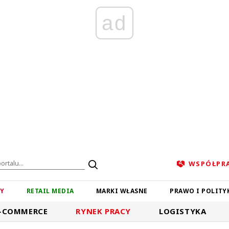
ad
WSPÓŁPR
ZY
RETAIL MEDIA
MARKI WŁASNE
PRAWO I POLITY
-COMMERCE
RYNEK PRACY
LOGISTYKA