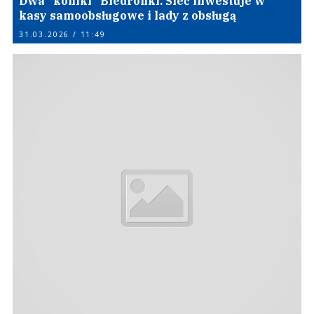
Dwa "koniki" Biedronki. Sieć inwestuje w
kasy samoobsługowe i lady z obsługą
31.03.2026 / 11:49