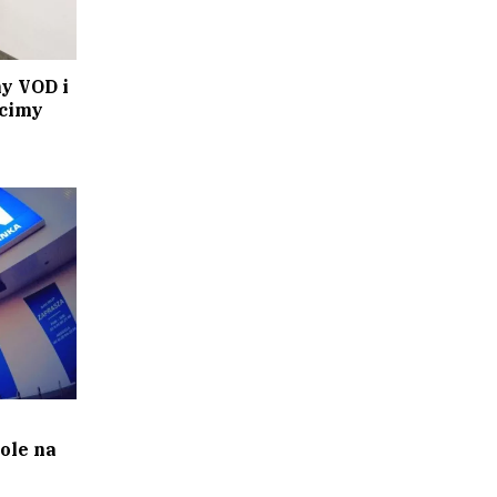
my VOD i
acimy
ole na