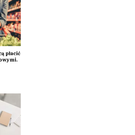
ą płacić
towymi.