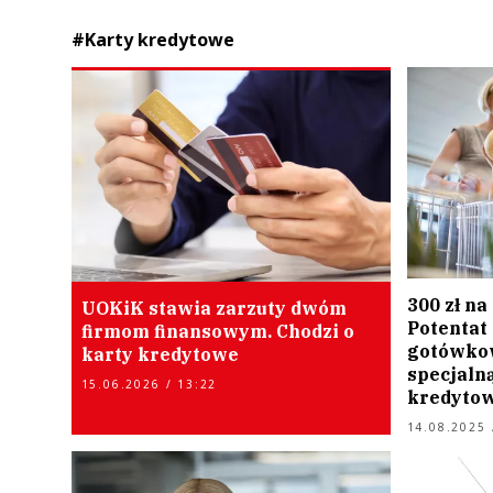
#Karty kredytowe
300 zł na
UOKiK stawia zarzuty dwóm
Potentat
firmom finansowym. Chodzi o
gotówkow
karty kredytowe
specjalną
15.06.2026 / 13:22
kredyto
14.08.2025 