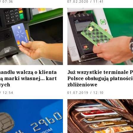
/ 07:36
07.02.2020 / 11:41
andlu walczą o klienta
Już wszystkie terminale 
ą marki własnej… kart
Polsce obsługują płatności
wych
zbliżeniowe
/ 12:54
01.07.2019 / 12:10