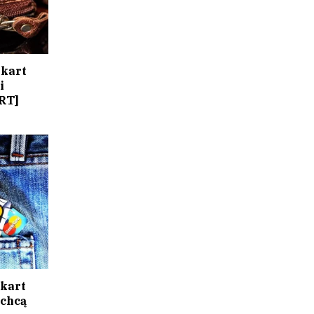
 kart
i
RT]
 kart
 chcą