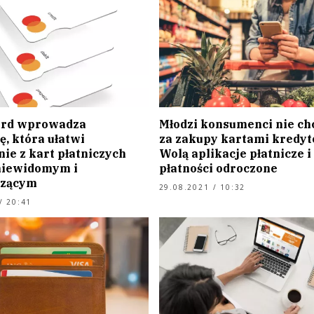
ard wprowadza
Młodzi konsumenci nie chc
, która ułatwi
za zakupy kartami kredy
ie z kart płatniczych
Wolą aplikacje płatnicze i
niewidomym i
płatności odroczone
dzącym
29.08.2021 / 10:32
/ 20:41