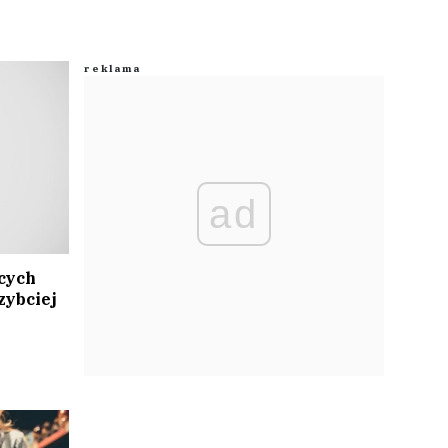
ad
cych
zybciej