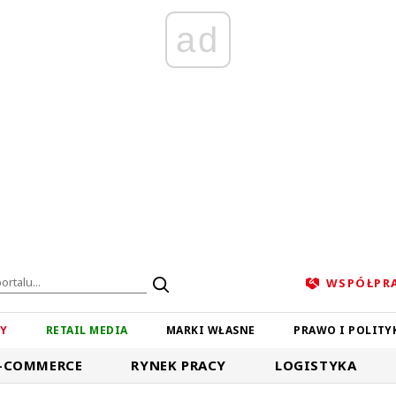
ad
WSPÓŁPR
ZY
RETAIL MEDIA
MARKI WŁASNE
PRAWO I POLITY
-COMMERCE
RYNEK PRACY
LOGISTYKA