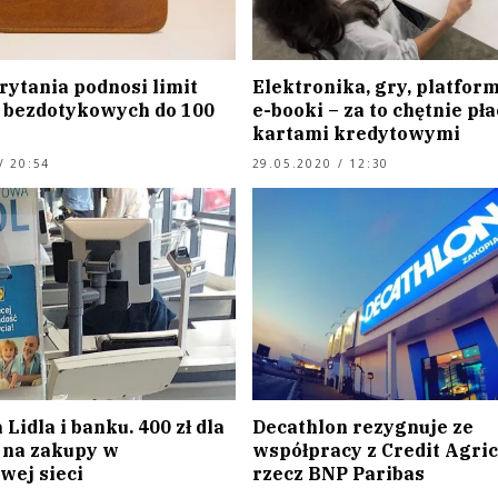
rytania podnosi limit
Elektronika, gry, platfor
i bezdotykowych do 100
e-booki – za to chętnie pł
kartami kredytowymi
/ 20:54
29.05.2020 / 12:30
Lidla i banku. 400 zł dla
Decathlon rezygnuje ze
 na zakupy w
współpracy z Credit Agric
wej sieci
rzecz BNP Paribas