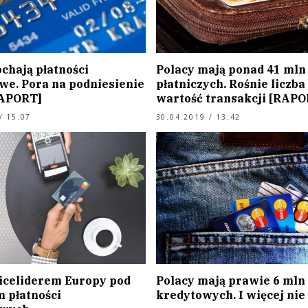
chają płatności
Polacy mają ponad 41 mln
owe. Pora na podniesienie
płatniczych. Rośnie liczba 
RAPORT]
wartość transakcji [RAPO
/ 15:07
30.04.2019 / 13:42
iceliderem Europy pod
Polacy mają prawie 6 mln
 płatności
kredytowych. I więcej nie