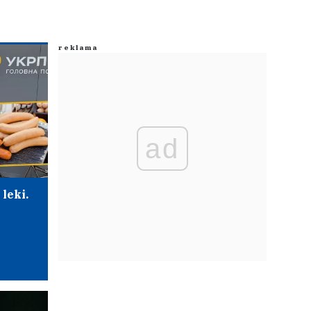
ad
leki.