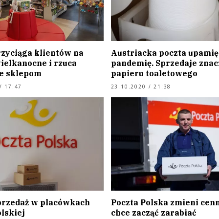
rzyciąga klientów na
Austriacka poczta upamię
ielkanocne i rzuca
pandemię. Sprzedaje znac
e sklepom
papieru toaletowego
/ 17:47
23.10.2020 / 21:38
przedaż w placówkach
Poczta Polska zmieni cenn
lskiej
chce zacząć zarabiać