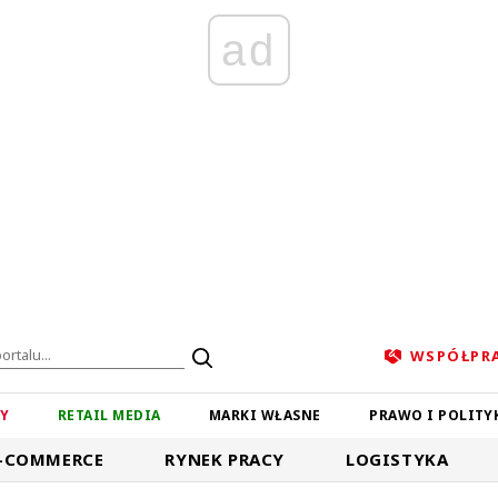
ad
WSPÓŁPR
ZY
RETAIL MEDIA
MARKI WŁASNE
PRAWO I POLITY
-COMMERCE
RYNEK PRACY
LOGISTYKA