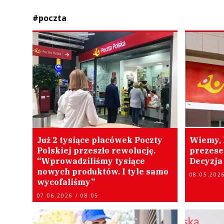
#poczta
Już 2 tysiące placówek Poczty
Wiemy, 
Polskiej przeszło rewolucję.
prezese
“Wprowadziliśmy tysiące
Decyzja
nowych produktów. I tyle samo
08.05.2026
wycofaliśmy”
07.06.2026 / 08:05