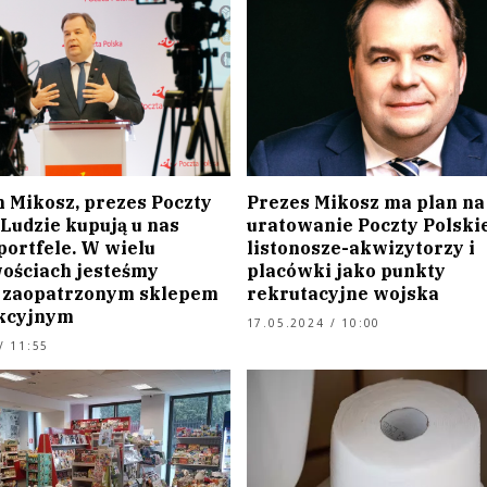
n Mikosz, prezes Poczty
Prezes Mikosz ma plan na
 Ludzie kupują u nas
uratowanie Poczty Polskie
 portfele. W wielu
listonosze-akwizytorzy i
ościach jesteśmy
placówki jako punkty
j zaopatrzonym sklepem
rekrutacyjne wojska
kcyjnym
17.05.2024 / 10:00
/ 11:55