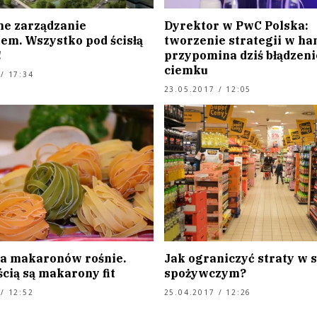
e zarządzanie
Dyrektor w PwC Polska:
m. Wszystko pod ścisłą
tworzenie strategii w ha
!
przypomina dziś błądzeni
ciemku
/ 17:34
23.05.2017 / 12:05
a makaronów rośnie.
Jak ograniczyć straty w 
ścią są makarony fit
spożywczym?
/ 12:52
25.04.2017 / 12:26