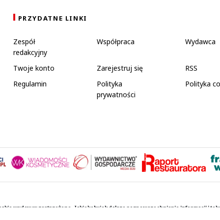
PRZYDATNE LINKI
Zespół
Współpraca
Wydawca
redakcyjny
Twoje konto
Zarejestruj się
RSS
Regulamin
Polityka
Polityka c
prywatności
rskie wydawcy zastrzeżone. Jakiekolwiek dalsze rozpowszechnianie informacji i te