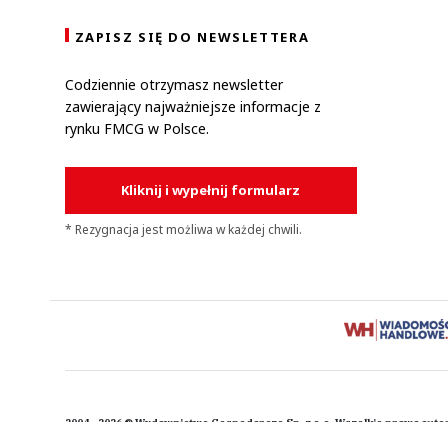
ZAPISZ SIĘ DO NEWSLETTERA
Codziennie otrzymasz newsletter
zawierający najważniejsze informacje z
rynku FMCG w Polsce.
Kliknij i wypełnij formularz
* Rezygnacja jest możliwa w każdej chwili.
2004 - 2026 © Wydawnictwo Gospodarcze Sp. z o.o. Wszelkie prawa auto