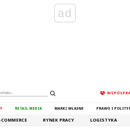
ad
WSPÓŁPR
ZY
RETAIL MEDIA
MARKI WŁASNE
PRAWO I POLITY
-COMMERCE
RYNEK PRACY
LOGISTYKA