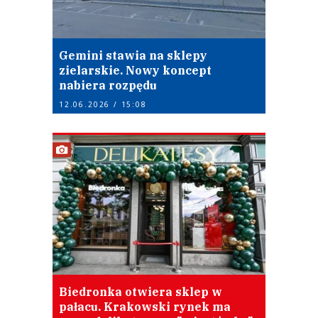
Gemini stawia na sklepy
zielarskie. Nowy koncept
nabiera rozpędu
12.06.2026 / 15:08
Biedronka otwiera sklep w
pałacu. Krakowski rynek ma