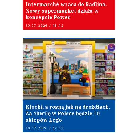
Intermarché wraca do Radlina.
Nowy supermarket działa w
koncepcie Power
30.07.2026 / 16:12
Klocki, a rosną jak na drożdżach.
Za chwilę w Polsce będzie 10
sklepów Lego
30.07.2026 / 12:03