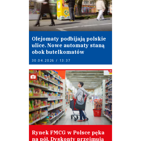
Olejomaty podbijają polskie
ulice. Nowe automaty staną
obok butelkomatów
30.04.2026 / 13:37
Rynek FMCG w Polsce pęka
na pół. Dyskonty przejmują