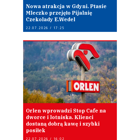
Nowa atrakcja w Gdyni. Ptasie
Mleczko przejęło Pijalnię
Czekolady E.Wedel
22.07.2026 / 17:25
Orlen wprowadzi Stop Cafe na
dworce i lotniska. Klienci
dostaną dobrą kawę i szybki
posiłek
22.07.2026 / 16:02