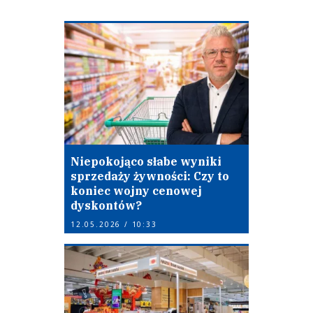
Niepokojąco słabe wyniki
sprzedaży żywności: Czy to
koniec wojny cenowej
dyskontów?
12.05.2026 / 10:33