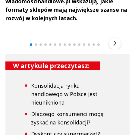
wiadomoscihandlowe.pl wskazują, jakie
formaty sklepów mają największe szanse na
rozwój w kolejnych latach.
Andrzej i Marta Sterniccy
Marta i 
▶
W artykule przeczytasz:
Konsolidacja rynku
handlowego w Polsce jest
nieunikniona
Dlaczego konsumenci mogą
zyskać na konsolidacji?
Dyskont czy supermarket?