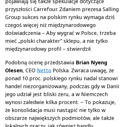
pojawiają się także spekulacje dotyczące
przyszłości Carrefour. Zdaniem prezesa Salling
Group sukces na polskim rynku wymaga dziś
czegoś więcej niż międzynarodowego
doświadczenia – Aby wygrać w Polsce, trzeba
mieć „polski charakter” sklepu, a nie tylko
międzynarodowy profil – stwierdził.
Podobną ocenę przedstawia
Brian
Nyeng
Olesen
, CEO
Netto
Polska. Zwraca uwagę, że
ponad 10 proc. polskiego rynku nadal stanowi
handel niezorganizowany, podczas gdy w Danii
jego udział jest bliski zeru, a w Niemczech
wynosi zaledwie kilka procent. – To pokazuje,
że konsolidacja musi nastąpić nie tylko w
obszarze największych podmiotów, ale także
lokalnych graczy, jak również handlu