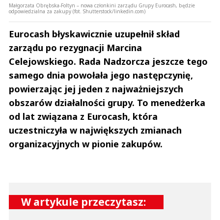
Małgorzata Obrębska-Foltyn – nowa członkini zarządu Grupy Eurocash, będzie
odpowiedzialna za zakupy (fot. Shutterstock/linkedin.com)
Eurocash błyskawicznie uzupełnił skład
zarządu po rezygnacji Marcina
Celejowskiego. Rada Nadzorcza jeszcze tego
samego dnia powołała jego następczynię,
powierzając jej jeden z najważniejszych
obszarów działalności grupy. To menedżerka
od lat związana z Eurocash, która
uczestniczyła w największych zmianach
organizacyjnych w pionie zakupów.
W artykule przeczytasz: