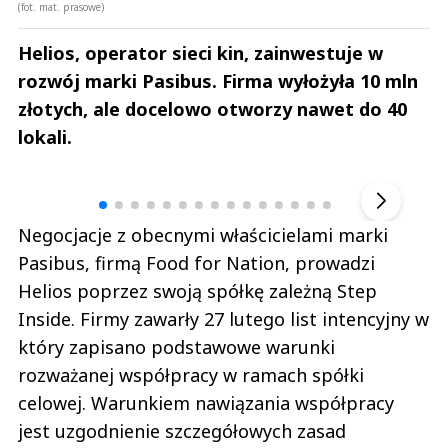
(fot. mat. prasowe)
Helios, operator sieci kin, zainwestuje w
rozwój marki Pasibus. Firma wyłożyła 10 mln
złotych, ale docelowo otworzy nawet do 40
lokali.
Andrzej i Marta Sterniccy
Marta i 
▶
Negocjacje z obecnymi właścicielami marki
Pasibus, firmą Food for Nation, prowadzi
Helios poprzez swoją spółkę zależną Step
Inside. Firmy zawarły 27 lutego list intencyjny w
który zapisano podstawowe warunki
rozważanej współpracy w ramach spółki
celowej. Warunkiem nawiązania współpracy
jest uzgodnienie szczegółowych zasad