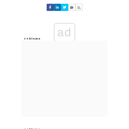
Nie znaleziono komentarzy
Zostaw swoje komentarze
Imię (Wymagane)
ad
Anuluj
Prześlij komentarz