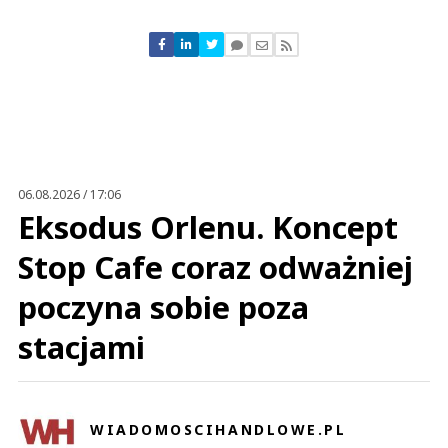
Komentarze (
0
)
Nie znaleziono komentarzy
Zostaw swoje komentarze
Imię (Wymagane)
Anuluj
Prześlij komentarz
06.08.2026 / 17:06
Eksodus Orlenu. Koncept
Stop Cafe coraz odważniej
poczyna sobie poza
stacjami
WIADOMOSCIHANDLOWE.PL