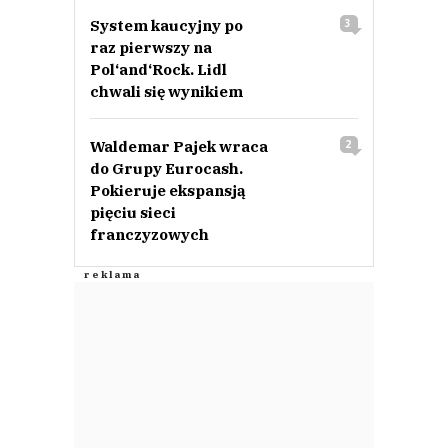
System kaucyjny po
3
raz pierwszy na
Pol‘and‘Rock. Lidl
chwali się wynikiem
Waldemar Pajek wraca
2
do Grupy Eurocash.
Pokieruje ekspansją
pięciu sieci
franczyzowych