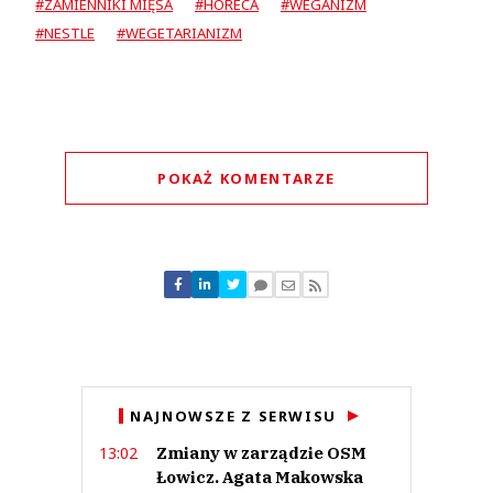
#ZAMIENNIKI MIĘSA
#HORECA
#WEGANIZM
#NESTLE
#WEGETARIANIZM
POKAŻ KOMENTARZE
Komentarze (
0
)
Nie znaleziono komentarzy
Zostaw swoje komentarze
Imię (Wymagane)
Anuluj
NAJNOWSZE Z SERWISU
Prześlij komentarz
Zmiany w zarządzie OSM
13:02
Łowicz. Agata Makowska