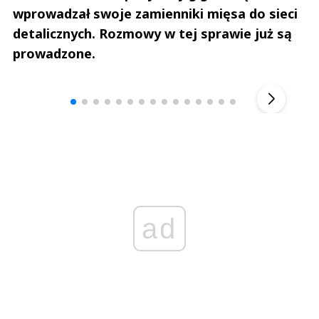
wprowadzał swoje zamienniki mięsa do sieci
detalicznych. Rozmowy w tej sprawie już są
prowadzone.
Andrzej i Marta Sterniccy
Marta i 
▶
ad