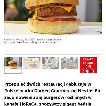
Nestle wprowadza do Polski markę Garden Gourmet
(wiadomoscihandlowe.pl/Magdalena Głowacka)
ZOBACZ
GALERIĘ
[15
]
ZDJĘĆ]
Przez sieć dwóch restauracji debiutuje w
Polsce marka Garden Gourmet od Nestle. Po
zadomowieniu się burgerów roślinnych w
kanale HoReCa, spożywczy gigant będzie