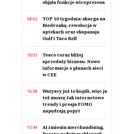
objęła funkcje wiceprezesa
TOP 10 tygodnia: skarga na
08:02
Biedronkę, rewolucja w
aptekach oraz ekspansja
Gulf i Taco Bell
Tesco coraz bliżej
18:05
sprzedaży biznesu. Nowe
informacje o planach sieci
w CEE
Wszyscy już to kupili, więc ja
16:38
też muszę Jak internetowe
trendy i presja FOMO
napędzają popyt
AI zmienia merchandising.
15:49
Ręczne audyty w sklepach