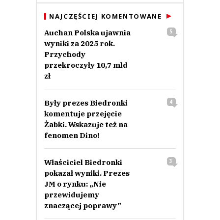
NAJCZĘŚCIEJ KOMENTOWANE
Auchan Polska ujawnia
5
wyniki za 2025 rok.
Przychody
przekroczyły 10,7 mld
zł
Były prezes Biedronki
4
komentuje przejęcie
Żabki. Wskazuje też na
fenomen Dino!
Właściciel Biedronki
3
pokazał wyniki. Prezes
JM o rynku: „Nie
przewidujemy
znaczącej poprawy”