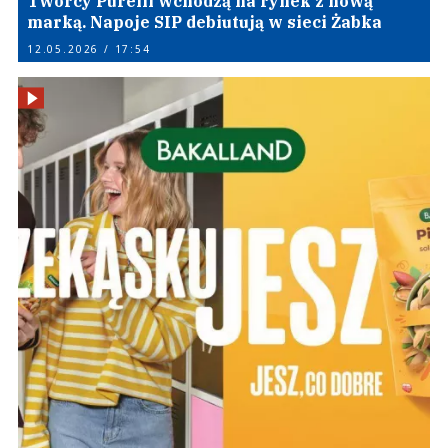
Twórcy Purelli wchodzą na rynek z nową
marką. Napoje SIP debiutują w sieci Żabka
12.05.2026 / 17:54