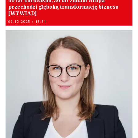
30 lat Eurocashu, 30 lat zmian! Grupa
przechodzi głęboką transformację biznesu
[WYWIAD]
09.10.2025 / 13:51