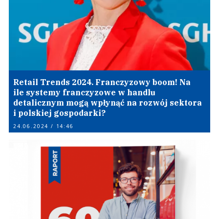
Retail Trends 2024. Franczyzowy boom! Na
ile systemy franczyzowe w handlu
detalicznym mogą wpłynąć na rozwój sektora
i polskiej gospodarki?
24.06.2024 / 14:46