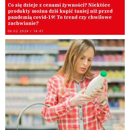
Co się dzieje z cenami żywności? Niektóre
produkty można dziś kupić taniej niż przed
pandemią covid-19! To trend czy chwilowe
zachwianie?
06.02.2024 / 14:41