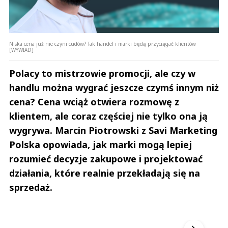
Niska cena już nie czyni cudów? Tak handel i marki będą przyciągać klientów
[WYWIAD]
Polacy to mistrzowie promocji, ale czy w
handlu można wygrać jeszcze czymś innym niż
cena? Cena wciąż otwiera rozmowę z
klientem, ale coraz częściej nie tylko ona ją
wygrywa. Marcin Piotrowski z Savi Marketing
Polska opowiada, jak marki mogą lepiej
rozumieć decyzje zakupowe i projektować
działania, które realnie przekładają się na
sprzedaż.
Andrzej i Marta Sterniccy
Marta i 
▶