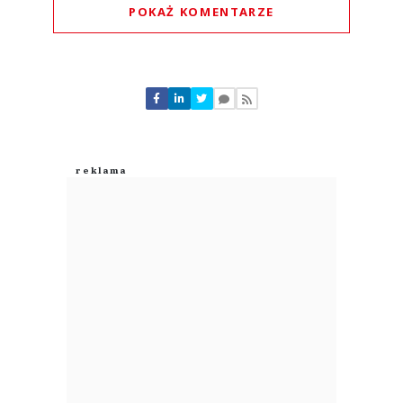
POKAŻ KOMENTARZE
Komentarze (
0
)
Nie znaleziono komentarzy
Zostaw swoje komentarze
Imię (Wymagane)
Anuluj
Prześlij komentarz