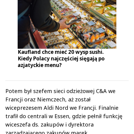
Kaufland chce mieć 20 wysp sushi.
Kiedy Polacy najczęściej sięgają po
azjatyckie menu?
Potem był szefem sieci odzieżowej C&A we
Francji oraz Niemczech, aż został
wiceprezesem Aldi Nord we Francji. Finalnie
trafił do centrali w Essen, gdzie pełnił funkcję
wiceszefa ds. zakupów i dyrektora
zarządzającego zakupów marek