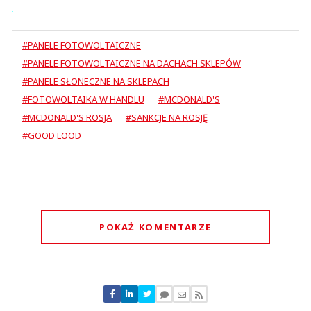
#PANELE FOTOWOLTAICZNE
#PANELE FOTOWOLTAICZNE NA DACHACH SKLEPÓW
#PANELE SŁONECZNE NA SKLEPACH
#FOTOWOLTAIKA W HANDLU
#MCDONALD'S
#MCDONALD'S ROSJA
#SANKCJE NA ROSJĘ
#GOOD LOOD
POKAŻ KOMENTARZE
Komentarze (
0
)
Nie znaleziono komentarzy
Zostaw swoje komentarze