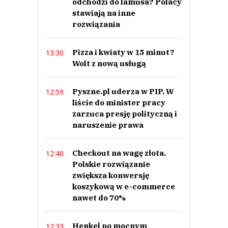
odchodzi do lamusa? Polacy
stawiają na inne
rozwiązania
Pizza i kwiaty w 15 minut?
13:30
Wolt z nową usługą
Pyszne.pl uderza w PIP. W
12:59
liście do minister pracy
zarzuca presję polityczną i
naruszenie prawa
Checkout na wagę złota.
12:40
Polskie rozwiązanie
zwiększa konwersję
koszykową w e-commerce
nawet do 70%
Henkel po mocnym
12:33