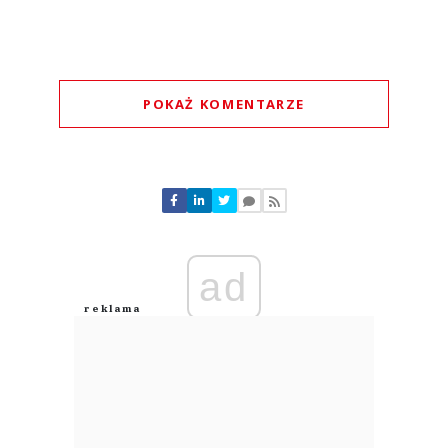
POKAŻ KOMENTARZE
Komentarze (
0
)
Nie znaleziono komentarzy
Zostaw swoje komentarze
Imię (Wymagane)
ad
Anuluj
Prześlij komentarz