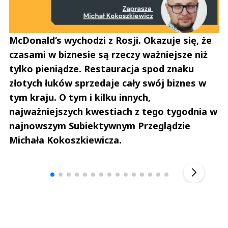
McDonald‘s wychodzi z Rosji. Okazuje się, że
czasami w biznesie są rzeczy ważniejsze niż
tylko pieniądze. Restauracja spod znaku
złotych łuków sprzedaje cały swój biznes w
tym kraju. O tym i kilku innych,
najważniejszych kwestiach z tego tygodnia w
najnowszym Subiektywnym Przeglądzie
Michała Kokoszkiewicza.
Andrzej i Marta Sterniccy
Marta i 
▶