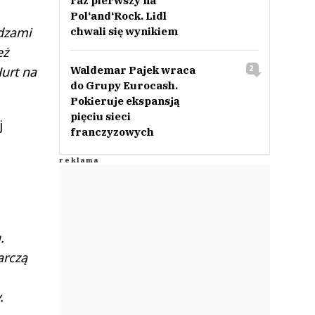
raz pierwszy na
Pol‘and‘Rock. Lidl
adzami
chwali się wynikiem
eż
Waldemar Pajek wraca
2
Hurt na
do Grupy Eurocash.
Pokieruje ekspansją
pięciu sieci
j
franczyzowych
.
arczą
y.