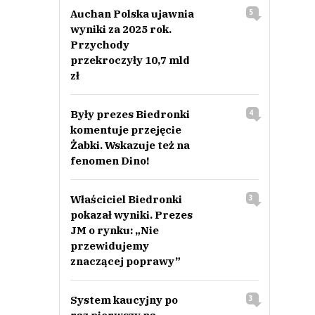
Auchan Polska ujawnia
5
wyniki za 2025 rok.
Przychody
przekroczyły 10,7 mld
zł
Były prezes Biedronki
4
komentuje przejęcie
Żabki. Wskazuje też na
fenomen Dino!
Właściciel Biedronki
3
pokazał wyniki. Prezes
JM o rynku: „Nie
przewidujemy
znaczącej poprawy”
System kaucyjny po
3