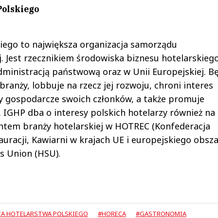
Polskiego
iego to największa organizacja samorządu
. Jest rzecznikiem środowiska biznesu hotelarskiego
ministracją państwową oraz w Unii Europejskiej. B
ranży, lobbuje na rzecz jej rozwoju, chroni interes
ywy gospodarcze swoich członków, a także promuje
 IGHP dba o interesy polskich hotelarzy również na 
ntem branży hotelarskiej w HOTREC (Konfederacja
uracji, Kawiarni w krajach UE i europejskiego obsz
s Union (HSU).
ZA HOTELARSTWA POLSKIEGO
#HORECA
#GASTRONOMIA