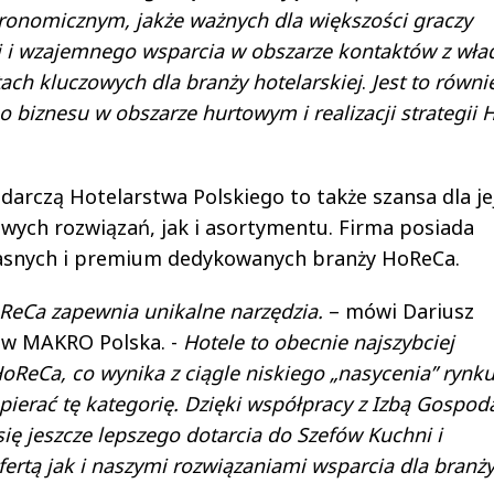
ronomicznym, jakże ważnych dla większości graczy
ii i wzajemnego wsparcia w obszarze kontaktów z wł
h kluczowych dla branży hotelarskiej
.
Jest to równi
o biznesu w obszarze hurtowym i realizacji strategii 
arczą Hotelarstwa Polskiego to także szansa dla je
wych rozwiązań, jak i asortymentu. Firma posiada
asnych i premium dedykowanych branży HoReCa.
ReCa zapewnia unikalne narzędzia.
– mówi Dariusz
 w MAKRO Polska. -
Hotele to obecnie najszybciej
HoReCa, co wynika z ciągle niskiego „nasycenia” rynku
pierać tę kategorię.
Dzięki współpracy z Izbą Gospod
ę jeszcze lepszego dotarcia do Szefów Kuchni i
ertą jak i naszymi rozwiązaniami wsparcia dla branż