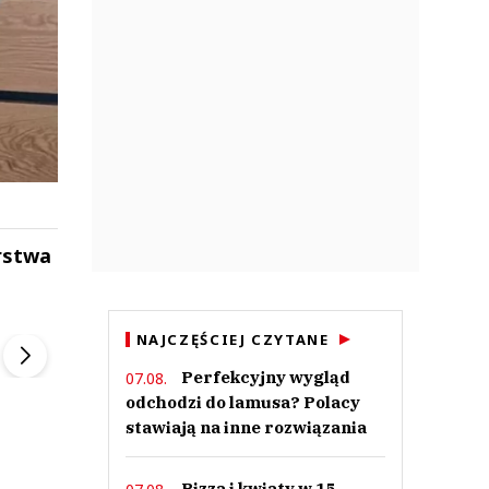
rstwa
ek
Szefem być Sezon 2
Marcin Przybysz
▶
▶
NAJCZĘŚCIEJ CZYTANE
Perfekcyjny wygląd
07.08.
odchodzi do lamusa? Polacy
stawiają na inne rozwiązania
Pizza i kwiaty w 15