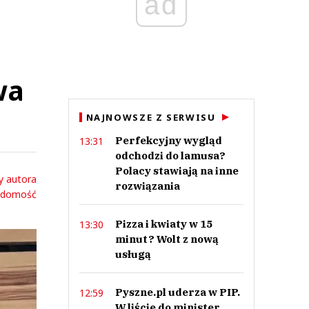
ad
wa
NAJNOWSZE Z SERWISU
Perfekcyjny wygląd
13:31
odchodzi do lamusa?
Polacy stawiają na inne
y autora
rozwiązania
adomość
Pizza i kwiaty w 15
13:30
minut? Wolt z nową
usługą
Pyszne.pl uderza w PIP.
12:59
W liście do minister