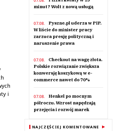
07.08.
minut? Wolt z nową usługą
Pyszne.pl uderza w PIP.
07.08.
W liście do minister pracy
zarzuca presję polityczną i
naruszenie prawa
Checkout na wagę złota.
07.08.
Polskie rozwiązanie zwiększa
w
konwersję koszykową w e-
ch
commerce nawet do 70%
wych
ty i
Henkel po mocnym
07.08.
półroczu. Wzrost napędzają
przejęcia i rozwój marek
z
NAJCZĘŚCIEJ KOMENTOWANE