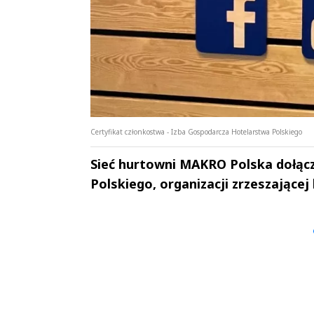
Certyfikat członkostwa - Izba Gospodarcza Hotelarstwa Polskiego
Sieć hurtowni MAKRO Polska dołąc
Polskiego, organizacji zrzeszającej 
Andrzej i Marta
Marta i An
Sterniccy
Sterniccy
▶
▶