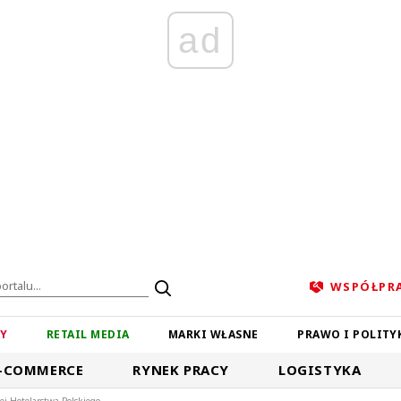
ad
WSPÓŁPR
ZY
RETAIL MEDIA
MARKI WŁASNE
PRAWO I POLITY
-COMMERCE
RYNEK PRACY
LOGISTYKA