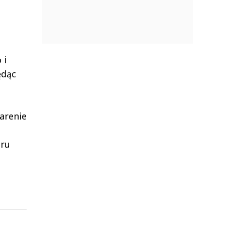
 i
ędąc
arenie
aru