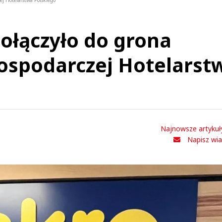
j Hotelarstwa Polskiego
ołączyło do grona
ospodarczej Hotelarst
Najnowsze artykuł
Napisz wi