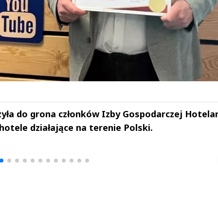
zyła do grona członków Izby Gospodarczej Hotela
hotele działające na terenie Polski.
drzej
Michał Stężalski
FineDiningWe
▶
▶