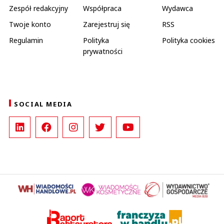
Zespół redakcyjny
Współpraca
Wydawca
Twoje konto
Zarejestruj się
RSS
Regulamin
Polityka
Polityka cookies
prywatności
SOCIAL MEDIA