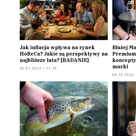
Jak inflacja wpływa na rynek
Błażej Ma
HoReCa? Jakie są perspektywy na
Premium 
najbliższe lata? [BADANIE]
koncepty
marki
30.01.2023 / 11:10
04.10.2022 