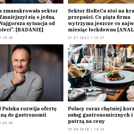
 zmasakrowała sektor
Sektor HoReCa stoi na kr
mniejszył się o jedną
przepaści. Co piąta firma
„Najgorsza sytuacja od
wytrzyma jeszcze co najw
oleci”. [BADANIE]
miesiąc lockdownu [ANAL
/ 19:42
21.01.2021 / 10:57
 Polska rozwija ofertę
Polacy coraz chętniej korz
ną do gastronomii
usług gastronomicznych i
patrzą na ceny
/ 00:00
19.09.2018 / 14:22