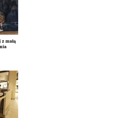
 z małą
nia