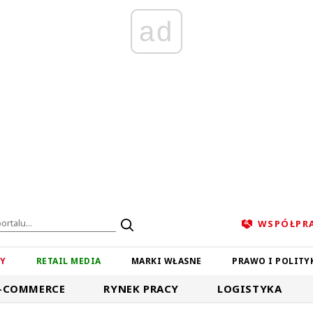
ad
WSPÓŁPR
ZY
RETAIL MEDIA
MARKI WŁASNE
PRAWO I POLITY
-COMMERCE
RYNEK PRACY
LOGISTYKA