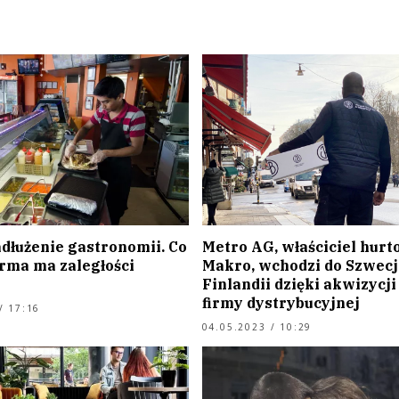
adłużenie gastronomii. Co
Metro AG, właściciel hurt
irma ma zaległości
Makro, wchodzi do Szwecji
Finlandii dzięki akwizycji
firmy dystrybucyjnej
/ 17:16
04.05.2023 / 10:29