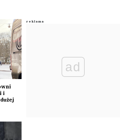
ad
owni
 i
 dużej