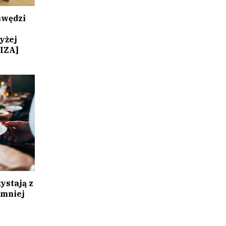
awędzi
yżej
IZA]
ystają z
 mniej